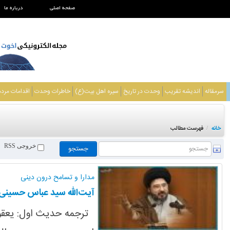
صفحه اصلی
درباره ما
سرمقاله
اندیشه تقریب
وحدت در تاریخ
سیره اهل بیت(ع)
خاطرات وحدت
اقدامات مرد
خانه
فهرست مطالب
/
خروجی RSS
مدارا و تسامح درون دینی
آیت‌الله سید عباس حسینی 
ترجمه حدیث اول: یعقوب