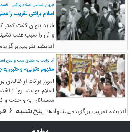
جریان شناسی اسلام برائتی - قسم
اسلام برائتی تقریب را عمل
شاید بتوان گفت کمتر کس
و آن را سبب عقب نشینی
اندیشه تقریب,برگزیده
آیا برائت به معنای سب و لعن ا
مفهوم «تولی» و «تبری» چی
امروز برائت از ظالمان 
اسلام بودند، روا نباشد
مسلمانان به و حدت و نز
پنج‌شنبه ۶ فروردین ۱۳۹۴
اندیشه تقریب,برگزیده,پیشنهادها |
درباره ما