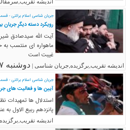
اندیشه تقریب,سرمقاله
جریان شناسی اسلام برائتی - قسم
رویکرد دسته دیگرِ جریان بر
آیت الله سیدصادق شیرا
ماهواره ای منتسب به 
غیبت است
دوشنبه ۷ فروردین ۱۳۹۶
اندیشه تقریب,برگزیده,جریان شناسی |
جریان شناسی اسلام برائتی - قس
آیین ها و فعالیت های جریا
استدلال ها تمهیدات نظری
پانزدهم ربیع الاول به عن
اندیشه تقریب,برگزیده