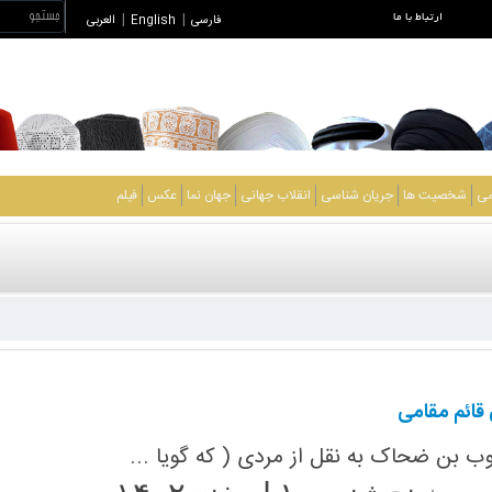
ارتباط با ما
فارسی
|
English
|
العربی
می
شخصیت ها
جریان شناسی
انقلاب جهانی
جهان نما
عکس
فیلم
قائم مقامی
 بن ضحاک به نقل از مردی ( که گویا ...