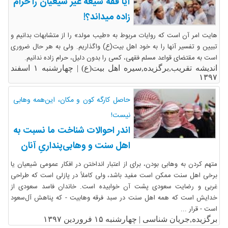
آیا فقه شیعه غیر شیعیان را حرام
زاده میداند؟!
هایت امر آن است که روایات مربوط به «طیب مولد» را از متشابهات بدانیم و
تبیین و تفسیر آنها را به خود اهل بیت(ع) واگذاریم. ولی به هر حال ضروری
است به مقتضای قواعد مسلم فقهی، کسی را بدون دلیل، حرام زاده ندانیم.
اندیشه تقریب,برگزیده,سیره اهل بیت(ع) |
چهارشنبه ۱ اسفند
۱۳۹۷
حاصل کارگه کون و مکان، این‌همه وهابی‌
نیست!
اندر احوالات شناخت ما نسبت به
اهل‌ سنت و وهابی‌پنداریِ آنان
متهم کردن به وهابی بودن، برای از اعتبار انداختن‌ در افکار عمومی شیعیان یا
برخی اهل ‌سنت ممکن است مفید باشد، ولی کاملاً در پازلی است که طراحی
غربی و رضایت سعودی پشت آن خوابیده است. خاندان فاسد سعودی از
خدایش است که همه اهل ‌سنت در سبد فرقه وهابیت - که پناهش آل‌سعود
است - قرار ...
برگزیده,جریان شناسی |
چهارشنبه ۱۵ فروردین ۱۳۹۷