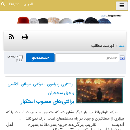
العربی
English
/
فهرست مطالب
خانه
خروجی
RSS
نوشتاری پیرامون معرکه‌ی طوفان الاقصی
و جهل متحجران
برائتی‌های محبوب استکبار
معرکه طوفان‌الاقصی بار دیگر نشان داد که متحجران، حقیقت امامت را که
بیزاری از مستکبران و جهاد در راه مستضعفان است، درک نمی‌کنند. ...
اندیشه تقریب,برگزیده,جزوه,سرمقاله,سیره اهل
بیت(ع),فلسطین |
یکشنبه ۳۱ تیر ۱۴۰۳