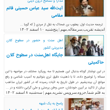
مدارا و تسامح درون دینی
آیت‌الله سید عباس حسینی قائم
مقامی
ترجمه حدیث اول: یعقوب بن ضحاک به نقل از مردی ( که گویا ...
اندیشه تقریب,سرمقاله,مهم |
پنج‌شنبه ۱۰ اسفند ۱۴۰۲
اهل سنت و حضور در سطوح کلان
مدیریتی کشور
جایگاه اهل‌سنت در سطوح کلان
حاکمیتی
در این نوشتار کوتاه بدنبال این هستیم تا سه رویکرد مختلف در مواجهه با این
مساله را توضیح داده، تا با ذهنیت دقیق تری بتوانیم به آسیب شناسی و رفع
موانع آن بیندیشیم. در طول تاریخ به اثبات رسیده که در کشور ایران مذاهب
بیش از تاکید بر آیین خودشان، حس وطن پرستی و ملی گرایی داشته و در ...
به قلم شما,جزوه,سرویس نشریه,مهم |
سه‌شنبه ۸ اسفند ۱۴۰۲
پاسخ به یک شبهه