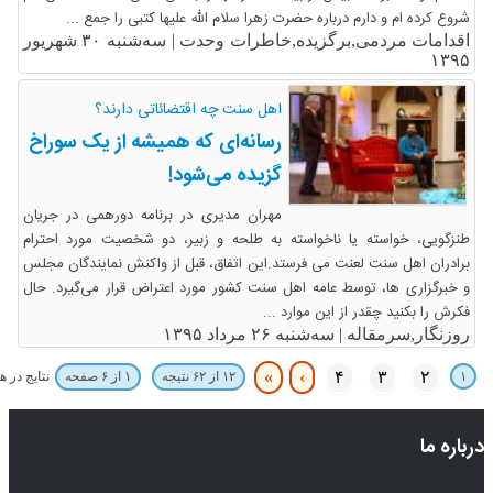
شروع کرده ام و دارم درباره حضرت زهرا سلام الله علیها کتبی را جمع ...
اقدامات مردمی,برگزیده,خاطرات وحدت |
سه‌شنبه ۳۰ شهریور
۱۳۹۵
اهل سنت چه اقتضائاتی دارند؟
رسانه‌ای که همیشه از یک سوراخ
گزیده می‌شود!
مهران مدیری در برنامه دورهمی در جریان
طنزگویی، خواسته یا ناخواسته به طلحه و زبیر، دو شخصیت مورد احترام
برادران اهل سنت لعنت می فرستد.این اتفاق، قبل از واکنش‌ نمایندگان مجلس
و خبرگزاری ها، توسط عامه اهل سنت کشور مورد اعتراض قرار می‌گیرد. حال
فکرش را بکنید چقدر از این موارد ...
روزنگار,سرمقاله |
سه‌شنبه ۲۶ مرداد ۱۳۹۵
»
›
۴
۳
۲
۱
نتایج در 
۱۲ از ۶۲ نتیجه
۱ از ۶ صفحه
درباره ما