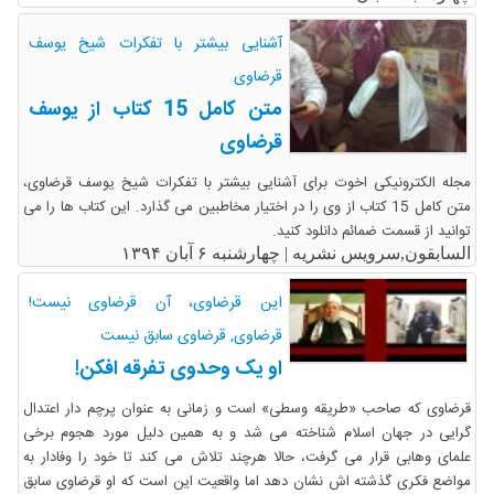
آشنایی بیشتر با تفکرات شیخ یوسف
قرضاوی
متن کامل 15 کتاب از یوسف
قرضاوی
مجله الکترونیکی اخوت برای آشنایی بیشتر با تفکرات شیخ یوسف قرضاوی،
متن کامل 15 کتاب از وی را در اختیار مخاطبین می گذارد. این کتاب ها را می
توانید از قسمت ضمائم دانلود کنید.
السابقون,سرویس نشریه |
چهارشنبه ۶ آبان ۱۳۹۴
این قرضاوی، آن قرضاوی نیست!
قرضاوی, قرضاوی سابق نیست
او یک وحدوی تفرقه افکن!
قرضاوی که صاحب «طریقه وسطی» است و زمانی به عنوان پرچم دار اعتدال
گرایی در جهان اسلام شناخته می شد و به همین دلیل مورد هجوم برخی
علمای وهابی قرار می گرفت، حالا هرچند تلاش می کند تا خود را وفادار به
مواضع فکری گذشته اش نشان دهد اما واقعیت این است که او قرضاوی سابق