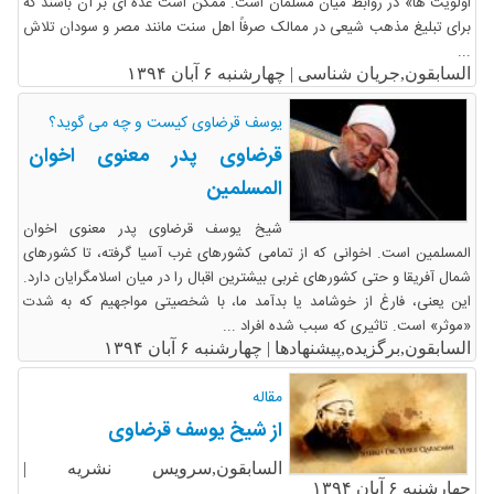
اولویت ها» در روابط میان مسلمان است. ممکن است عده ای بر آن باشند که
برای تبلیغ مذهب شیعی در ممالک صرفاً اهل سنت مانند مصر و سودان تلاش
...
السابقون,جریان شناسی |
چهارشنبه ۶ آبان ۱۳۹۴
یوسف قرضاوی کیست و چه می گوید؟
قرضاوی پدر معنوی اخوان
المسلمین
شیخ یوسف قرضاوی پدر معنوی اخوان
المسلمین است. اخوانی که از تمامی کشورهای غرب آسیا گرفته، تا کشورهای
شمال آفریقا و حتی کشورهای غربی بیشترین اقبال را در میان اسلامگرایان دارد.
این یعنی، فارغ از خوشامد یا بدآمد ما، با شخصیتی مواجهیم که به شدت
«موثر» است. تاثیری که سبب شده افراد ...
السابقون,برگزیده,پیشنهادها |
چهارشنبه ۶ آبان ۱۳۹۴
مقاله
از شیخ یوسف قرضاوی
السابقون,سرویس نشریه |
چهارشنبه ۶ آبان ۱۳۹۴