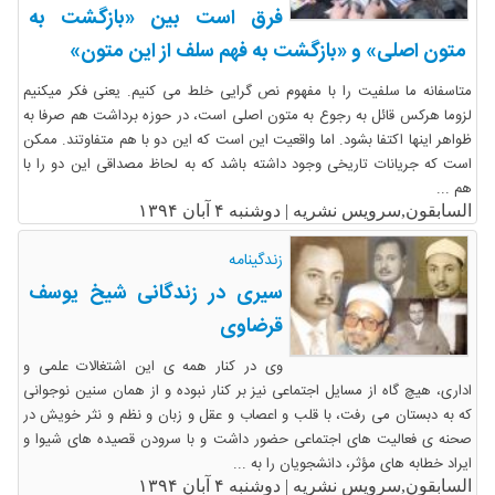
فرق است بین «بازگشت به
متون اصلی» و «بازگشت به فهم سلف از این متون»
متاسفانه ما سلفیت را با مفهوم نص گرایی خلط می کنیم. یعنی فکر میکنیم
لزوما هرکس قائل به رجوع به متون اصلی است، در حوزه برداشت هم صرفا به
ظواهر اینها اکتفا بشود. اما واقعیت این است که این دو با هم متفاوتند. ممکن
است که جریانات تاریخی وجود داشته باشد که به لحاظ مصداقی این دو را با
هم ...
السابقون,سرویس نشریه |
دوشنبه ۴ آبان ۱۳۹۴
زندگینامه
سیری در زندگانی شیخ یوسف
قرضاوی
وی در کنار همه ی این اشتغالات علمی و
اداری، هیچ گاه از مسایل اجتماعی نیز بر کنار نبوده و از همان سنین نوجوانی
که به دبستان می رفت، با قلب و اعصاب و عقل و زبان و نظم و نثر خویش در
صحنه ی فعالیت های اجتماعی حضور داشت و با سرودن قصیده های شیوا و
ایراد خطابه های مؤثر، دانشجویان را به ...
السابقون,سرویس نشریه |
دوشنبه ۴ آبان ۱۳۹۴