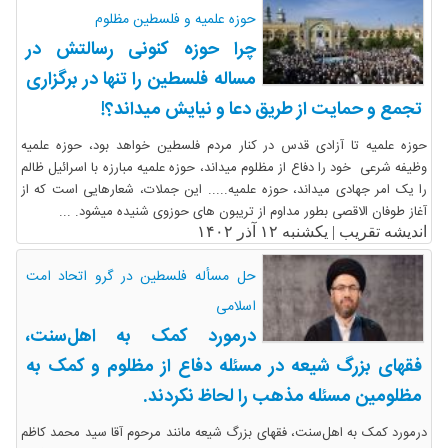
حوزه علمیه و فلسطین مظلوم
چرا حوزه کنونی رسالتش در
مساله فلسطین را تنها در برگزاری
تجمع و حمایت از طریق دعا و نیایش میداند؟!
حوزه علمیه تا آزادی قدس در کنار مردم فلسطین خواهد بود، حوزه علمیه
وظیفه شرعی خود را دفاع از مظلوم میداند، حوزه علمیه مبارزه با اسرائیل ظالم
را یک امر جهادی میداند، حوزه علمیه..... این جملات، شعارهایی است که از
آغاز طوفان الاقصی بطور مداوم از تریبون های حوزوی شنیده میشود. ...
اندیشه تقریب |
یکشنبه ۱۲ آذر ۱۴۰۲
حل مسأله فلسطین در گرو اتحاد امت
اسلامی
درمورد کمک به اهل‌سنت،
فقهای بزرگ شیعه در مسئله دفاع از مظلوم و کمک به
مظلومین مسئله مذهب را لحاظ نکردند.
درمورد کمک به اهل‌سنت، فقهای بزرگ شیعه مانند مرحوم آقا سید محمد کاظم