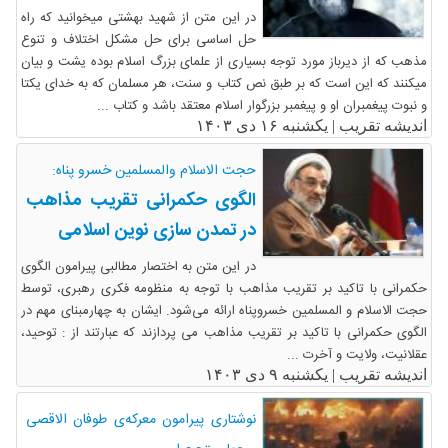
در این متن از شهید بهشتی میخوانید که راه
حل اساسی برای حل مشکل اختلاف و تنوع
مذهب که از دیرباز مورد توجه بسیاری از علمای بزرگ اسلام بوده یشت و بیان
میکنند که این است که بر طبق نص کتاب و سنت، هر مسلمان که به خدای یکتا
و نبوت پیغمبران او و پیغمبر بزرگوار اسلام معتقد باشد و کتاب ...
اندیشه تقریب |
یکشنبه ۱۶ دی ۱۴۰۳
حجت الاسلام والمسلمین خسرو پناه:
الگوی حکمرانی تقریب مذاهب
در تمدن سازی نوین اسلامی
در این متن به اختصار مطالبی پیرامون الگوی
حکمرانی با تاکید بر تقریب مذاهب با توجه به منظومه فکری رهبری، توسط
حجت الاسلام و المسلمین خسروپناه ارائه می‌شود. ایشان به چهارمبنای مهم در
الگوی حکمرانی با تاکید بر تقریب مذاهب می پردازند که عبارتند از : توحید،
عقلانیت، ولایت و آخرت ...
اندیشه تقریب |
یکشنبه ۹ دی ۱۴۰۳
نوشتاری پیرامون معرکه‌ی طوفان الاقصی