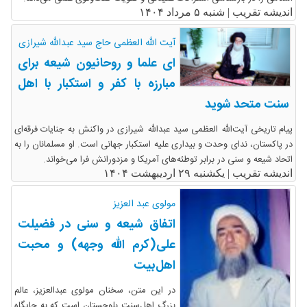
اندیشه تقریب |
شنبه ۵ مرداد ۱۴۰۴
آیت الله العظمی حاج سید عبدالله شیرازی
ای علما و روحانیون شیعه برای
مبارزه با کفر و استکبار با اهل
سنت متحد شوید
پیام تاریخی آیت‌الله العظمی سید عبدالله شیرازی در واکنش به جنایات فرقه‌ای
در پاکستان، ندای وحدت و بیداری علیه استکبار جهانی است. او مسلمانان را به
اتحاد شیعه و سنی در برابر توطئه‌های آمریکا و مزدورانش فرا می‌خواند.
اندیشه تقریب |
یکشنبه ۲۹ اردیبهشت ۱۴۰۴
مولوی عبد العزیز
اتفاق شیعه و سنی در فضیلت
على(کرم الله وجهه) و محبت
اهل‌بیت
در این متن، سخنان مولوی عبدالعزیز، عالم
بزرگ اهل‌سنت بلوچستان است که به جایگاه