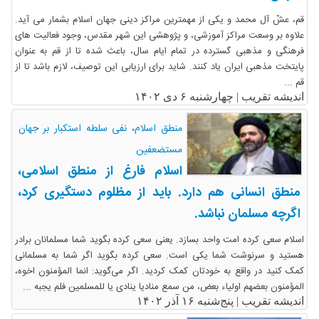
قم، عشّ آل محمد و یکی از مهمترین مراکز دینی جهان اسلام بشمار می آید.
علاوه بر وسعت مراکز آموزشی، و پژوهشی این شهر مقدس، وجود فعالیت های
فرهنگی و مذهبی گسترده در تمام ایام سال، باعث شده تا از قم به عنوان
پایتخت مذهبی ایران یاد کنند. شاید برای ارزیابی این توصیف، لازم باشد تا از
قم ...
اندیشه تقریب |
چهارشنبه ۶ دی ۱۴۰۲
منطق اسلام، نفی سلطه استکبار بر جهان
مستضعفین
اسلام فارغ از منطق اسلامی،
منطق انسانی هم دارد. باید از مظلوم دستگیری کرد،
اگرچه مسلمان نباشد.
اسلام سعی کرده ‌امت واحد بسازد. یعنی سعی کرده بگوید شما مسلمانان برادر
هستید و سرنوشت شما یکی است. سعی کرده بگوید ‌اگر شما به مسلمانی
کمک کنید در واقع به خودتان کمک کردید. اگر می‌گوید: انما المؤمنون اخوه،
المؤمنون بعضهم اولیاء بعض، من سمع منادیا ینادی یا للمسلمین فلم یجبه ...
اندیشه تقریب |
پنج‌شنبه ۱۶ آذر ۱۴۰۲