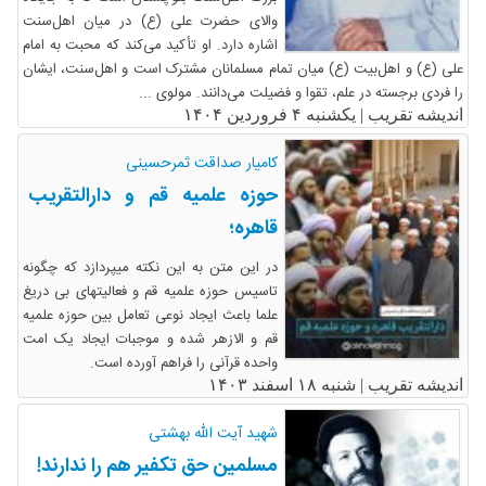
والای حضرت علی (ع) در میان اهل‌سنت
اشاره دارد. او تأکید می‌کند که محبت به امام
علی (ع) و اهل‌بیت (ع) میان تمام مسلمانان مشترک است و اهل‌سنت، ایشان
را فردی برجسته در علم، تقوا و فضیلت می‌دانند. مولوی ...
اندیشه تقریب |
یکشنبه ۴ فروردین ۱۴۰۴
کامیار صداقت ثمرحسینی
حوزه علمیه قم و دارالتقریب
قاهره؛
در این متن به این نکته میپردازد که چگونه
تاسیس حوزه علمیه قم و فعالیتهای بی دریغ
علما باعث ایجاد نوعی تعامل بین حوزه علمیه
قم و الازهر شده و موجبات ایجاد یک امت
واحده قرآنی را فراهم آورده است.
اندیشه تقریب |
شنبه ۱۸ اسفند ۱۴۰۳
شهید آیت الله بهشتی
مسلمین حق تکفیر هم را ندارند!