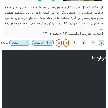
آن ملاى کم‌عقل شیعه کتابى مى‌نویسد و به مقدسات مذهبى اهل سنت
بدگویى مى‌کند و آن دشمن مکار خارجى کتاب مذکور را نزد دانشمند کم‌عقل
سنى مى‌فرستد و مى‌گوید مذهب ما در خطر است، شیعیان بر ما و بر مذهب
ما ستم روا مى‌دارند، در این کتاب از ما بدگویى کرده‌اند، چرا احساس مسئولیت
...
اندیشه تقریب |
یکشنبه ۱۴ اسفند ۱۴۰۱
»
›
۴
۳
۲
۱
نتایج د
۲۴ از ۵۴۳ نتیجه
۱ از ۲۳ صفحه
درباره ما