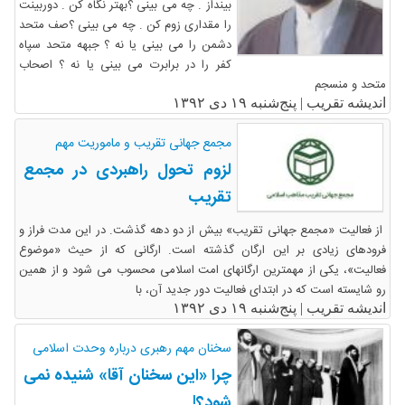
بینداز . چه می بینی ؟بهتر نگاه کن . دوربینت
را مقداری زوم کن . چه می بینی ؟صف متحد
دشمن را می بینی یا نه ؟ جبهه متحد سپاه
کفر را در برابرت می بینی یا نه ؟ اصحاب
متحد و منسجم
اندیشه تقریب |
پنج‌شنبه ۱۹ دی ۱۳۹۲
مجمع جهانی تقریب و ماموریت مهم
لزوم تحول راهبردی در مجمع
تقریب
از فعالیت «مجمع جهانی تقریب» بیش از دو دهه گذشت. در این مدت فراز و
فرودهای زیادی بر این ارگان گذشته است. ارگانی که از حیث «موضوع
فعالیت»، یکی از مهمترین ارگانهای امت اسلامی محسوب می شود و از همین
رو شایسته است که در ابتدای فعالیت دور جدید آن، با
اندیشه تقریب |
پنج‌شنبه ۱۹ دی ۱۳۹۲
سخنان مهم رهبری درباره وحدت اسلامی
چرا «این سخنان آقا» شنیده نمی
شود؟!