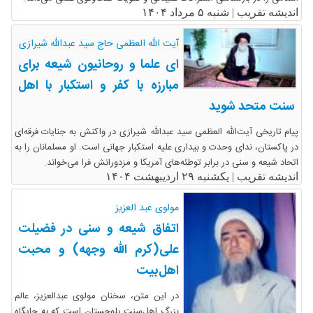
اندیشه تقریب |
شنبه ۵ مرداد ۱۴۰۴
آیت الله العظمی حاج سید عبدالله شیرازی
ای علما و روحانیون شیعه برای
مبارزه با کفر و استکبار با اهل
سنت متحد شوید
پیام تاریخی آیت‌الله العظمی سید عبدالله شیرازی در واکنش به جنایات فرقه‌ای
در پاکستان، ندای وحدت و بیداری علیه استکبار جهانی است. او مسلمانان را به
اتحاد شیعه و سنی در برابر توطئه‌های آمریکا و مزدورانش فرا می‌خواند.
اندیشه تقریب |
یکشنبه ۲۹ اردیبهشت ۱۴۰۴
مولوی عبد العزیز
اتفاق شیعه و سنی در فضیلت
على(کرم الله وجهه) و محبت
اهل‌بیت
در این متن، سخنان مولوی عبدالعزیز، عالم
بزرگ اهل‌سنت بلوچستان است که به جایگاه