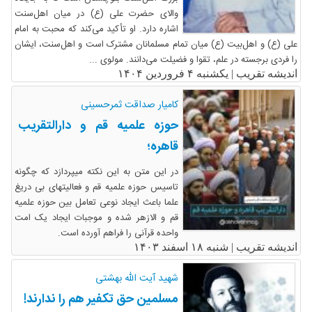
والای حضرت علی (ع) در میان اهل‌سنت
اشاره دارد. او تأکید می‌کند که محبت به امام
علی (ع) و اهل‌بیت (ع) میان تمام مسلمانان مشترک است و اهل‌سنت، ایشان
را فردی برجسته در علم، تقوا و فضیلت می‌دانند. مولوی ...
اندیشه تقریب |
یکشنبه ۴ فروردین ۱۴۰۴
کامیار صداقت ثمرحسینی
حوزه علمیه قم و دارالتقریب
قاهره؛
در این متن به این نکته میپردازد که چگونه
تاسیس حوزه علمیه قم و فعالیتهای بی دریغ
علما باعث ایجاد نوعی تعامل بین حوزه علمیه
قم و الازهر شده و موجبات ایجاد یک امت
واحده قرآنی را فراهم آورده است.
اندیشه تقریب |
شنبه ۱۸ اسفند ۱۴۰۳
شهید آیت الله بهشتی
مسلمین حق تکفیر هم را ندارند!