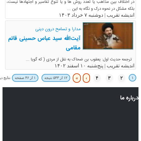
در اختلاف بین مذاهب یا تعدد روش ها و یا تنوع تفاسیر و اجتهادها نیست،
بلکه مشکل در نحوه درک و نگاه به این ...
اندیشه تقریب |
دوشنبه ۷ خرداد ۱۴۰۳
مدارا و تسامح درون دینی
آیت‌الله سید عباس حسینی قائم
مقامی
ترجمه حدیث اول: یعقوب بن ضحاک به نقل از مردی ( که گویا ...
اندیشه تقریب |
پنج‌شنبه ۱۰ اسفند ۱۴۰۲
»
›
۴
۳
۲
۱
نتایج د
۱۲ از ۵۴۳ نتیجه
۱ از ۴۶ صفحه
درباره ما