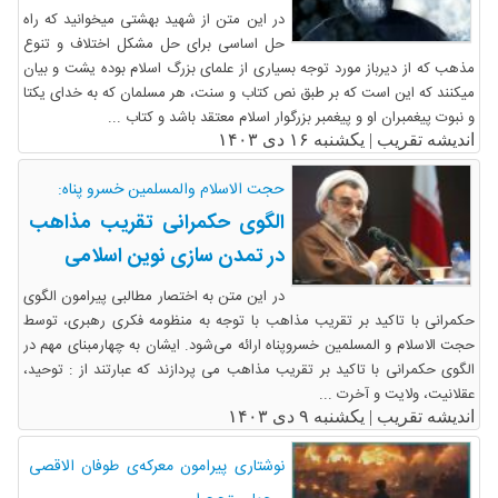
در این متن از شهید بهشتی میخوانید که راه
حل اساسی برای حل مشکل اختلاف و تنوع
مذهب که از دیرباز مورد توجه بسیاری از علمای بزرگ اسلام بوده یشت و بیان
میکنند که این است که بر طبق نص کتاب و سنت، هر مسلمان که به خدای یکتا
و نبوت پیغمبران او و پیغمبر بزرگوار اسلام معتقد باشد و کتاب ...
اندیشه تقریب |
یکشنبه ۱۶ دی ۱۴۰۳
حجت الاسلام والمسلمین خسرو پناه:
الگوی حکمرانی تقریب مذاهب
در تمدن سازی نوین اسلامی
در این متن به اختصار مطالبی پیرامون الگوی
حکمرانی با تاکید بر تقریب مذاهب با توجه به منظومه فکری رهبری، توسط
حجت الاسلام و المسلمین خسروپناه ارائه می‌شود. ایشان به چهارمبنای مهم در
الگوی حکمرانی با تاکید بر تقریب مذاهب می پردازند که عبارتند از : توحید،
عقلانیت، ولایت و آخرت ...
اندیشه تقریب |
یکشنبه ۹ دی ۱۴۰۳
نوشتاری پیرامون معرکه‌ی طوفان الاقصی