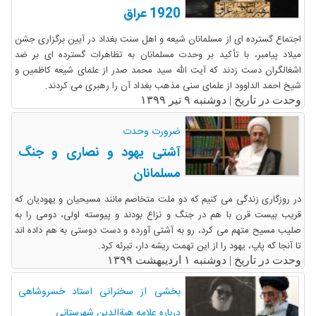
1920 عراق
اجتماع گسترده ای از مسلمانان شیعه و اهل سنت بغداد در آیین برگزاری جشن
میلاد پیامبر، با تأکید بر وحدت مسلمانان به تظاهرات گسترده ای بر ضد
اشغالگران دست زدند که آیت الله سید محمد صدر از علمای شیعه کاظمین و
شیخ احمد الداوود از علمای سنی مذهب بغداد آن را رهبری می کردند.
وحدت در تاریخ |
دوشنبه ۹ تیر ۱۳۹۹
ضرورت وحدت
آشتی یهود و نصاری و جنگ
مسلمانان
در روزگاری زندگی می کنیم که دو ملت متخاصم مانند مسیحیان و یهودیان که
قریب بیست قرن با هم در جنگ و نزاع بودند و پیوسته اولی، دومی را به
صلیب مسیح متهم می کرد، رو به آشتی آورده و دست دوستی به هم داده اند
تا آنجا که پاپ، یهود را از این تهمت ریشه دار، تبرئه کرد.
وحدت در تاریخ |
دوشنبه ۱ اردیبهشت ۱۳۹۹
بخشی از سخنرانی استاد خسروشاهی
درباره علامه هبةالدین شهرستانی