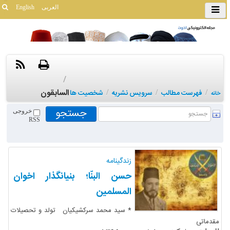
العربی
English
/
السابقون
/
فهرست مطالب
/
سرویس نشریه
/
شخصیت ها
خانه
خروجی
RSS
زندگینامه
حسن البنّا؛ بنیانگذار اخوان
المسلمین
* سید محمد سرکشیکیان تولد و تحصیلات
مقدماتی