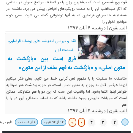
قرضاوی شخصی است که بیشترین وزن را در انعطاف مواضع اخوان در مقطعی
که آثار سیدقطب آن را به سمت رویکردهای افراطی پیش می برد، داشت. در
همه لایه ها جریان قرضاوی که به آنها نواخوانی گفته می شود، سعی کرده
مواضع اخوان را ...
السابقون |
دوشنبه ۴ آبان ۱۳۹۴
نقد و بررسی اندیشه های یوسف قرضاوی
- قسمت اول
فرق است بین «بازگشت به
متون اصلی» و «بازگشت به فهم سلف از این متون»
متاسفانه ما سلفیت را با مفهوم نص گرایی خلط می کنیم. یعنی فکر میکنیم
لزوما هرکس قائل به رجوع به متون اصلی است، در حوزه برداشت هم صرفا به
ظواهر اینها اکتفا بشود. اما واقعیت این است که این دو با هم متفاوتند. ممکن
است که جریانات تاریخی وجود داشته باشد که به لحاظ مصداقی این دو را با
هم ...
السابقون |
دوشنبه ۴ آبان ۱۳۹۴
»
›
۴
۳
۲
۱
نتایج در 
۱۲ از ۹۲ نتیجه
۱ از ۸ صفحه