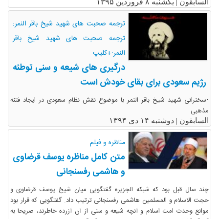
السابقون |
یکشنبه ۸ فروردین ۱۳۹۵
ترجمه صحبت های شهید شیخ باقر النمر:
ترجمه صحبت های شهید شیخ باقر
النمر:+کلیپ
درگیری های شیعه و سنی توطئه
رژیم سعودی برای بقای خودش است
•سخنرانی شهید شیخ باقر النمر با موضوع نقش نظام سعودی در ایجاد فتنه
مذهبی
السابقون |
دوشنبه ۱۴ دی ۱۳۹۴
مناظره و فیلم
متن کامل مناظره یوسف قرضاوی
و هاشمی رفسنجانی
چند سال قبل بود که شبکه الجزیره گفتگویی میان شیخ یوسف قرضاوی و
حجت الاسلام و المسلمین هاشمی رفسنجانی ترتیب داد. گفتگویی که قرار بود
موانع وحدت امت اسلام و آنچه شیعه و سنی از آن آزرده خاطرند، صریحا به