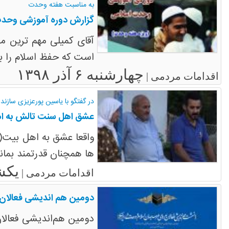
به مناسبت هفته وحدت
گزارش دوره آموزشی وحدت
آقای کمیلی مهم ترین م
است که حفظ اسلام را ب
چهارشنبه ۶ آذر ۱۳۹۸
اقدامات مردمی |
در گفتگو با یاسین پورعزیزی سازن
عشق اهل سنت تالش به ا
واقعا عشق به اهل بیت(
ها همچنان قدرتمند بماند
یکشنبه ۱۷
اقدامات مردمی |
دومین هم اندیشی فعالان 
دومین هم‌اندیشی فعالان مردمی وحدت جهان اسلام از 26 الی