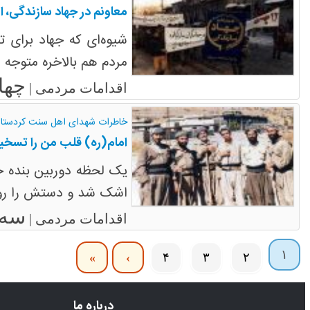
معاونم در جهاد سازندگی، ا
شیوه­‌ای که جهاد برای
مردم هم بالاخره متوجه م
چهارشنبه
اقدامات مردمی |
خاطرات شهدای اهل سنت کردستا
امام(ره) قلب من را تسخیر
یک لحظه دوربین بنده خ
اشک شد و دستش را روی 
سه‌شنبه 
اقدامات مردمی |
۱
»
›
۴
۳
۲
درباره ما