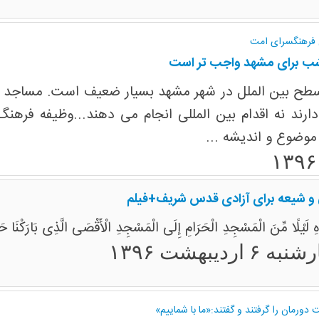
 فرهنگسرای امت
شب برای مشهد واجب تر است
سطح بین الملل در شهر مشهد بسیار ضعیف است. مساجد ما 
 دارند نه اقدام بین المللی انجام می دهند...وظیفه فر
وضوع و اندیشه ...
 و شیعه برای آزادی قدس شریف+فیلم
لَیْلًا مِّنَ الْمَسْجِدِ الْحَرَامِ إِلَى الْمَسْجِدِ الْأَقْصَى الَّذِی بَارَکْنَا حَوْلَه
 ۶ اردیبهشت ۱۳۹۶
دورمان را گرفتند و گفتند:«ما با شماییم»