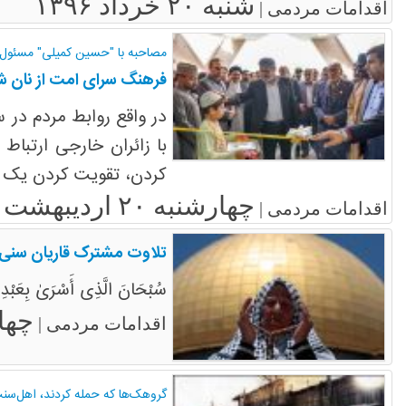
شنبه ۲۰ خرداد ۱۳۹۶
اقدامات مردمی |
مصاحبه با "حسین کمیلی" مسئول
فرهنگ سرای امت از نان 
در واقع روابط مردم در 
با زائران خارجی ارتباط
کردن، تقویت کردن یک م
چهارشنبه ۲۰ اردیبهشت ۱۳۹۶
اقدامات مردمی |
تلاوت مشترک قاریان سنی
سُبْحَانَ الَّذِی أَسْرَىٰ بِعَبْدِهِ 
چهارشنبه
اقدامات مردمی |
گروهک‌ها که حمله کردند، اهل‌سنت 