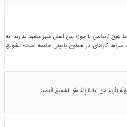
هیچ ارتباطی با حوزه بین الملل شهر مشهد ندارند. نه
هنگ سراها کارهای در سطوح پایینی جامعه است؛ تشویق
ُ لِنُرِیَهُ مِنْ آیَاتِنَا إِنَّهُ هُوَ السَّمِیعُ الْبَصِیرُ