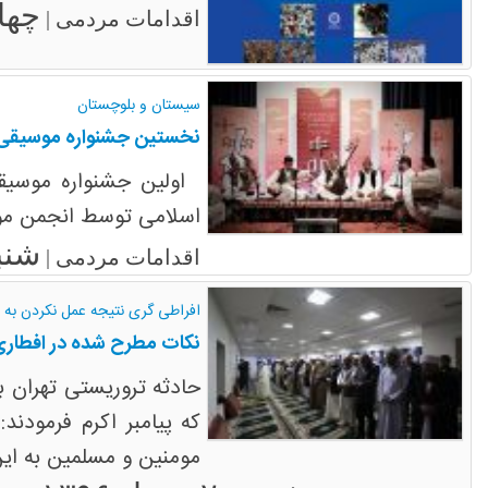
چهارشنب
اقدامات مردمی |
سیستان و بلوچستان
نخستین جشنواره موسیقی 
اولین جشنواره موسیقی
اسلامی توسط انجمن موس
شنبه ۱۷ تی
اقدامات مردمی |
افراطی گری نتیجه عمل نکردن به
نکات مطرح شده در افط
حادثه تروریستی تهران ب
که پیامبر اکرم فرمودن
مومنین و مسلمین به این 