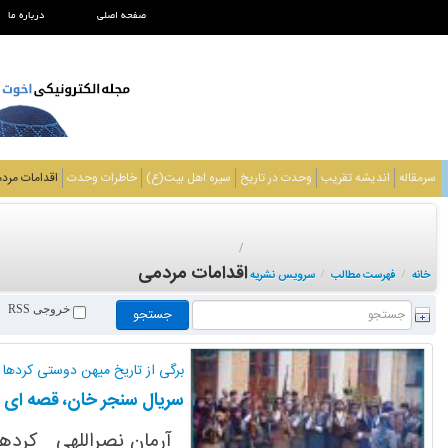
صفحه اصلی
درباره ما
سرمقاله
اندیشه تقریب
وحدت در تاریخ
سیره اهل بیت(ع)
خاطرات وحدت
اقدامات مرد
/
اقدامات مردمی
خانه
فهرست مطالب
سرویس نشریه
/
/
خروجی RSS
برگی از تاریخ میهن دوستی کردها
سریال سنجر خان، قصه ای ح
آرمان نصراللهی کردها 