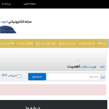
صفحه اصلی
درباره ما
سرمقاله
اندیشه تقریب
وحدت در تاریخ
سیره اهل بیت(ع)
خاطرات وحدت
اقدامات مرد
/
اهمیت
خانه
فهرست مطالب
/
خروجی RSS
درباره ما