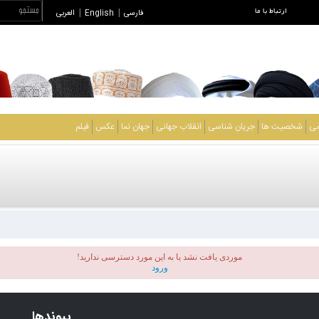
ارتباط با ما
فارسی
|
English
|
العربی
می
شخصیت ها
جریان شناسی
انقلاب جهانی
جهان نما
عکس
فیلم
موردی يافت نشد یا به این مورد دسترسی ندارید!
ورود
پیوندها