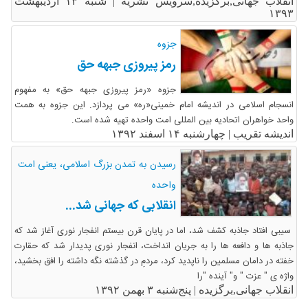
انقلاب جهانی,برگزیده,سرویس نشریه |
شنبه ۱۳ اردیبهشت
۱۳۹۳
جزوه
رمز پیروزی جبهه حق
جزوه «رمز پیروزی جبهه حق» به مفهوم
انسجام اسلامی در اندیشه امام خمینی«ره» می پردازد. این جزوه به همت
واحد خواهران اتحادیه بین المللی امت واحده تهیه شده است.
اندیشه تقریب |
چهارشنبه ۱۴ اسفند ۱۳۹۲
رسیدن به تمدن بزرگ اسلامی، یعنی امت
واحده
انقلابی که جهانی شد...
سیبی افتاد جاذبه کشف شد، اما در پایان قرن بیستم انفجار نوری آغاز شد که
جاذبه ها و دافعه ها را به جریان انداخت، انفجار نوری پدیدار شد که حقارت
خفته در دامان مسلمین را ناپدید کرد، مردمِ در گذشته نگه داشته را افق بخشید،
واژه ی " عزت " و" آینده "را
انقلاب جهانی,برگزیده |
پنج‌شنبه ۳ بهمن ۱۳۹۲