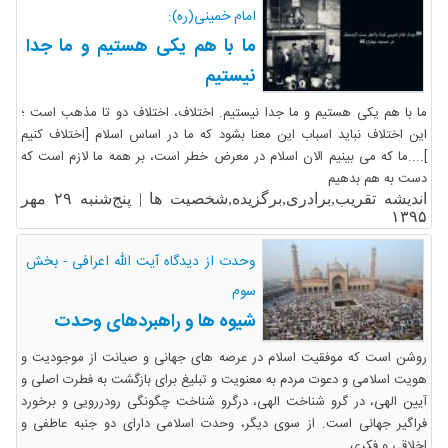
امام خمینی(ره):
ما با هم یکی هستیم و ما جدا
نیستیم
ما با هم یکی هستیم و ما جدا نیستیم. اختلاف، اختلاف دو تا مذهب است ؛
این اختلاف نباید اسباب این معنا بشود که ما در اساس اسلام [اختلاف کنیم
]....ما که می بینیم الان اسلام در معرض خطر است، بر همه ما لازم است که
دست به هم بدهیم
اندیشه تقریب,برادری,برگزیده,شخصیت ها |
پنج‌شنبه ۲۹ مهر
۱۳۹۵
وحدت از دیدگاه آیت الله اعرافی - بخش
سوم
شیوه ها و راهبردهای وحدت
روشن است که موفقیت اسلام در عرصه های جهانی و صیانت از موجودیت و
هویت اسلامی و دعوت مردم به معنویت و تبلیغ برای بازگشت به فطرت اصلی و
آیین الهی، در گرو شناخت الهی، درگرو شناخت چگونگی رودررویی و برخورد
فراگیر جهانی است. از سوی دیگر، وحدت اسلامی دارای دو جنبه عاطفی و
اخلاقی و فکری ...