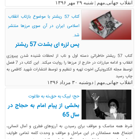
انقلاب جهانی,مهم |
شنبه ۲۹ مهر ۱۳۹۶
کتاب 57 ریشتر با موضوع بازتاب انقلاب
اسلامی ایران در آن سوی مرزها منتشر
شد.
پس لزره ای بشدت 57 ریشتر
کتاب 57 ریشتر خاطراتی دسته اول و ناب از لحظات شنیده شدن پیروزی
انقلاب و ادامه مبارزات در خارج از مرزها را روایت می­کند. این کتاب در 7 فصل
توسط مجله الکترونیکی اخوت تهیه و تنظیم و توسط انتشارات شهید کاظمی به
چاپ رسید
انقلاب جهانی,مهم |
دوشنبه ۳۰ مرداد ۱۳۹۶
حج؛ لبیک به حق،نه به طاغوت
بخشی از پیام امام به حجاج در
سال 65
شرط همه مناسک و مواقف براى رسیدن به آرزوهاى فطرى و آمال انسانى،
اجتماع همه مسلمانان در این مراحل و مواقف و وحدت کلمه تمامى طوایف