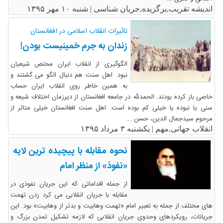
اندیشه تقریب,برگزیده,جریان شناسی |
شنبه ۱۰ مهر ۱۳۹۵
تاثیرات انقلاب اسلامی در افغانستان
زندان به جرم خمینیست بودن!
الگوگیری از انقلاب ایران مختص شیعیان
نبود. اهل سنت هم دنبال الگو می گشتند و
به همین خاطر روی انقلاب ایران حساب
خاصی باز کرده بودند. الحمدلله در جامعه افغانستان از دیرزمان اختلاف شیعه و
سنی یا نبوده یا خیلی کم بوده است. اهل سنت افغانستان خیلی متاثر از
مرحوم سیدجمال الدین، حسن ...
انقلاب جهانی,مهم |
یکشنبه ۳ مرداد ۱۳۹۵
نحوه مقابله با پیچیده ترین لایه
«نفوذ» از منظر امام
از جمله اقداماتی که این جریان نفوذی در
مقابله با جریان انقلابی می کرد زدن تهمت
های مختلف از جمله به تعبیر امام «تهمت وهابیت و بدتر از وهابیت» بود. این
جریانات، رویکردهای وحدوی جریان انقلابی که لازمه تشکیل تمدن بزرگ و