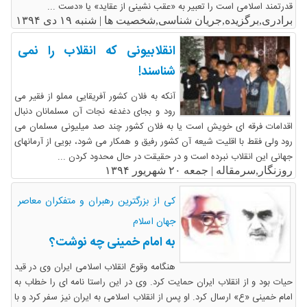
قدرتمند اسلامی است را تعبیر به «عقب نشینی از عقاید» یا «دست ...
برادری,برگزیده,جریان شناسی,شخصیت ها |
شنبه ۱۹ دی ۱۳۹۴
انقلابیونی که انقلاب را نمی
شناسند!
آنکه به فلان کشور آفریقایی مملو از فقیر می
رود و بجای دغدغه نجات آن مسلمانان دنبال
اقدامات فرقه ای خویش است یا به فلان کشور چند صد میلیونی مسلمان می
رود ولی فقط با اقلیت شیعه آن کشور رفیق و همکار می شود، بویی از آرمانهای
جهانی این انقلاب نبرده است و در حقیقت در حال محدود کردن ...
روزنگار,سرمقاله |
جمعه ۲۰ شهریور ۱۳۹۴
کی از بزرگترین رهبران و متفکران معاصر
جهان اسلام
به امام خمینی چه نوشت؟
هنگامه وقوع انقلاب اسلامی ایران وی در قید
حیات بود و از انقلاب ایران حمایت کرد. وی در این راستا نامه ای را خطاب به
امام خمینی «ع» ارسال کرد. او پس از انقلاب اسلامی به ایران نیز سفر کرد و با