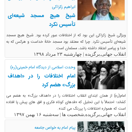
ابراهیم زکزاکی
شیخ هیچ مسجد شیعه‌ای
تأسیس نکرد
ویژگی شیخ زکزاکی این بود که از اختلافات عبور کرده بود. شیخ هیچ مسجد
شیعه‌ای تأسیس نکرد. چرا که معتقد بود مسجد خانۀ خداست و هرکس که به
خدا و پیامبر اعتقاد داشته باشد، مسلمان است.
انقلاب جهانی,برگزیده |
چهارشنبه ۲۳ مرداد ۱۳۹۸
وحدت اسلامی از دیدگاه امام خمینی(ره)
امام اختلافات را در «اهداف
بزرگ» هضم کرد
امام(ره) از همان ابتدای انقلاب اختلافات را در «اهداف بزرگ» به هضم می
کشاند؛ احتمالاً با این تحلیل که «قدهای کوتاه فکری و افق های پیش پا افتاده
است که همواره اختلافات را پررنگ می کند».
انقلاب جهانی,برگزیده,شخصیت ها |
سه‌شنبه ۱۶ بهمن ۱۳۹۷
پیام امام به خواص جامعه