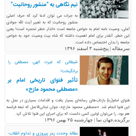
نیم نگاهی به "منشور روحانیت"
به جرات می توان ادعا کرد که حرف اصلی
منشور روحانیت که به تعبیر آیت الله جوادی
آملی، وصیت نامه امام به خواص جامعه است «انذار خطر تحجر» است! یعنی
این خطر، آنقدر برای امام اهمیت داشته که شاه بیت وصیت خود به خواص
جامعه را بدان اختصاص داده است.
سرمقاله |
پنج‌شنبه ۳ اسفند ۱۳۹۶
شیطانی که غیرت الهی مصطفی را
برانگیخت!
تأثیر فتوای تاریخی امام بر
«مصطفی محمود مازح»
فتوای امام(ره) بازتاب‌های رسانه‌ای بسیار یافت و اقدامات بسیاری در عمل به
این فتوا انجام شد. «مصطفی محمود مازح»، جوان لبنانی‌الاصل که تبعه فرانسه
هم بود، را می‌توان اولین کسی دانست که برای اجرای این فتوا تلاش کرد.
برگزیده,جهان نما |
چهارشنبه ۲۵ بهمن ۱۳۹۶
مقاله وحدت رمز پیروزی و تداوم انقلاب-