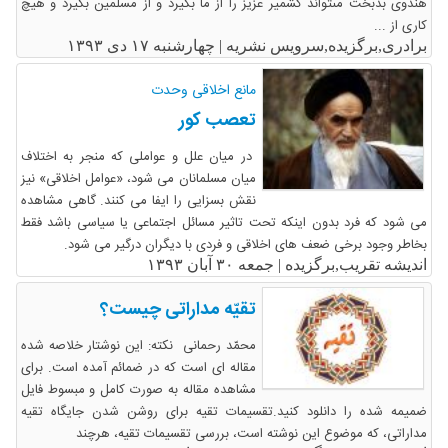
هندوى بدبخت مى‏تواند کشمیر عزیز را از ما بگیرد و از مسلمین بگیرد و هیچ
کارى از ...
برادری,برگزیده,سرویس نشریه |
چهارشنبه ۱۷ دی ۱۳۹۳
مانع اخلاقی وحدت
تعصب کور
در میان علل و عواملی که منجر به اختلاف
میان مسلمانان می شود، «عوامل اخلاقی» نیز
نقش بسزایی را ایفا می کنند. گاهی مشاهده
می شود که فرد بدون اینکه تحت تاثیر مسائل اجتماعی یا سیاسی باشد فقط
بخاطر وجود برخی ضعف های اخلاقی و فردی با دیگران درگیر می شود.
اندیشه تقریب,برگزیده |
جمعه ۳۰ آبان ۱۳۹۳
تقیّه مداراتی چیست؟
محمّد رحمانی نکته: این نوشتار خلاصه شده
مقاله ای است که در ضمائم آمده است. برای
مشاهده مقاله به صورت کامل و مبسوط فایل
ضمیمه شده را دانلود کنید.تقسیمات تقیه برای روشن شدن جایگاه تقیه
مداراتی، که موضوع این نوشته است، بررسی تقسیمات تقیه، هرچند