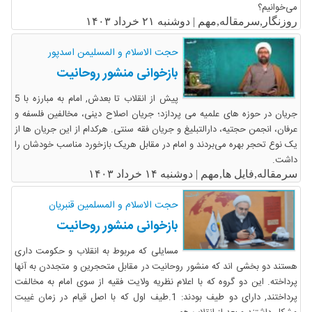
می‌خوانیم؟
روزنگار,سرمقاله,مهم |
دوشنبه ۲۱ خرداد ۱۴۰۳
حجت الاسلام و المسلیمن اسدپور
بازخوانی منشور روحانیت
پیش از انقلاب تا بعدش, امام به مبارزه با 5
جریان در حوزه های علمیه می پردازد؛ جریان اصلاح دینی، مخالفین فلسفه و
عرفان، انجمن حجتیه، دارالتبلیغ و جریان فقه سنتی. هرکدام از این جریان ها از
یک نوع تحجر بهره می‌بردند و امام در مقابل هریک بازخورد مناسب خودشان را
داشت.
سرمقاله,فایل ها,مهم |
دوشنبه ۱۴ خرداد ۱۴۰۳
حجت الاسلام و المسلمین قنبریان
بازخوانی منشور روحانیت
مسایلی که مربوط به انقلاب و حکومت داری
هستند دو بخشی اند که منشور روحانیت در مقابل متحجرین و متجددن به آنها
پرداخته. این دو گروه که با اعلام نظریه ولایت فقیه از سوی امام به مخالفت
پرداختند, دارای دو طیف بودند: 1.طیف اول که با اصل قیام در زمان غیبت