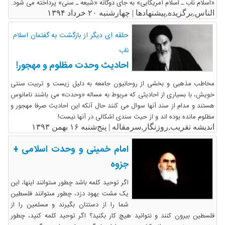
«اسلام ناب ـ اسلام آمریکایی» به جای دوگانه «شیعه ـ سنی» پرداخته می شود.
الناس,برگزیده,پیشنهادها |
چهارشنبه ۲۰ خرداد ۱۳۹۴
حلقه ای دیگر از بازگشت به گفتمان اسلام
ناب
احادیث وحدت مظلوم و مهجور!
مخاطب مذهبی و بخشی از روحانیون جامعه به دلیل زیست و تربیت سنتی
خویش، با بسیاری از احادیثی که مربوط به مساله «وحدت» می باشند نامانوس
هستند و مدام از سند آنها سوال می کنند حال آنکه این احادیث صرفا مهجور و
مظلوم مانده بوده اند و از حیث سندی اشکالی در آنها نیست!
اندیشه تقریب,روزنگار,سرمقاله |
پنج‌شنبه ۱۶ بهمن ۱۳۹۳
امام خمینی و وحدت اسلامی +
جزوه
اگر توحید کلمه باشد چطور مى‏توانند اینها، این
یک مشت یهود دزد، چطور مى‏توانند فلسطین
شما را از دستتان بگیرند و مسلمین را از
فلسطین بیرون کنند و نتوانید هیچ کار بکنید؟ اگر توحید کلمه کنید، چطور