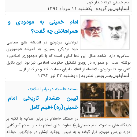
امام خمینی «ره» دیدار کرد.
السابقون,برگزیده |
یکشنبه ۱۱ مرداد ۱۳۹۴
امام خمینی به مودودی و
همراهانش چه گفت؟
ابوالاعلی مودودی در اندیشه های سیاسی
خود نزدیکی بسیاری به اندیشه «جمهوری
اسلامی» دارد. شاهد مثال این ادعا کتابی است که با نام «جمهوری اسلامی»
نوشته است. او همواره در رویای تشکیل حکومت اسلامی نیز بود. این دلایل
کافی بود تا مودودی بلافاصله از انقلاب ایران حمایت کند و در کمتر از ...
السابقون,سرویس نشریه |
دوشنبه ۲۲ تیر ۱۳۹۴
مستند «اسلام در برابر اسلام»،
تبیین هشدار تاریخی امام
خمینی(ره)+فیلم کامل
در مستند «اسلام در برابر اسلام» با تکیه بر
دیدگاه های حضرت امام خمینی(ره) تفاوت های اسلام ناب و اسلام آمریکایی
مورد بررسی موردی قرار گرفته و به تبیین رویکرد ایشان در جایگزینی دوگانه