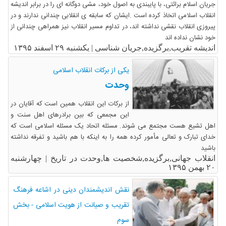
جریان اسلام برائتی، با پایبندی به اصول خود، مشی دوگانه ای را در برابر اندیشه
انقلاب اسلامی اتخاذ کرده است .ایشان که سابقه ی انقلابی چندانی ندارند و در
پیروزی انقلاب نقشی نداشته اند، در تداوم مسیر انقلاب نیز همراهی چندانی از
خود نشان نداده اند
اندیشه تقریب,برگزیده,جریان شناسی |
یکشنبه ۲۹ اسفند ۱۳۹۵
یکی از برکات انقلاب اسلامی
وحدت
از برکات این انقلاب همین است که آقایان در
این مجمعی که بین برادرهای اهل سنت و
اهل تشیع هست‏‎ ‎‏مجتمع می شوند. مسئله اتحاد یک‏‎ ‎‏مسئله اسلامی است که
خدای تبارک و تعالی مأمور کرده همه را به اینکه با هم باشید و‏‎ ‎‏تفرقه نداشته
باشید
انقلاب جهانی,برگزیده,شخصیت ها,وحدت در تاریخ |
چهارشنبه
۲۰ بهمن ۱۳۹۵
نقش اندیشمندان دینی در اشاعه فرهنگ
تقریب و صیانت از هویت اسلامی - بخش
سوم