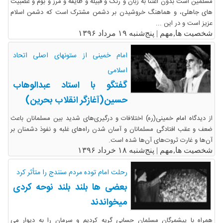
مسلمین است بدون اعتنا به زبان و رنگ و قبیله و طایفه و مرز و بوم و عصبیت
هاى جاهلى، و هماهنگ خروشیدن بر دشمن مشترک است که دشمن اسلام
عزیز است و در این ...
شخصیت ها,مهم |
پنج‌شنبه ۱۹ مرداد ۱۳۹۶
امام خمینی از ستونهای اصلی اتحاد
اسلامی
گفتگو با استاد عبدالوهاب
حسین(آغازگر انقلاب بحرین)
از دیدگاه امام خمینی(ره) اختلافات و درگیری‌های شدید بین مسلمانان باعث
ضعف و عقب افتادگی مسلمانان و آسان شدن راه‌های غلبه و نفوذ دشمنان بر
آن‌ها و غارت ثروت‌های آن‌ها شده است.
شخصیت ها,مهم |
پنج‌شنبه ۱۸ خرداد ۱۳۹۶
رحلت امام توده مردم سنندج را متأثر کرد
بعضی ها بلند بلند نوحه کردی
میخواندند
همراه با پیشمرگان مسلمان حسابی گریه کردیم و سرمان را به دیوار می