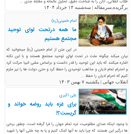
طلاب انقلابی، آنان را به شناخت دقیق، تحلیل عالمانه و مقابله جدی ...
برگزیده,سرمقاله |
سه‌شنبه ۱۴ خرداد ۱۴۰۴
امام خمینی(ره)
ما همه درتحت لوای توحید
مجتمع هستیم
در این متن از امام خمینی (ره) میخوانید که
بیان میکند چگونه ملت در تحت لوای توحید مجتمع هستند و با این نکته
اشاره میکنند که باید این توحید را قدر دانست و براساس مشی انبیا حرکت کرد
و احترام تمام ادیان و مذاهب توحیدی را حفظ کرد و حتی دولت ها را نیز ملزم
کنیم که احرام ادیان را حفظ ...
انقلاب جهانی |
یکشنبه ۷ بهمن ۱۴۰۳
علی اکبری
برای غزه باید روضه خواند و
گریست؟!
با وجود اینکه صدای مظلومیت غزه تمام جهان را فرا گرفته است، چطور برخی
ها درگیر این‌ هستند که چرا باید به آنها کمک کنیم و یا به چه علتی آنها را شهید