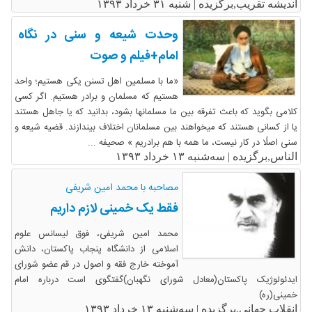
اندیشه تقریب,برگزیده |
شنبه ۳۱ خرداد ۱۳۹۳
وحدت شیعه و سنی در نگاه
امام+فیلم و صوت
«ما با مسلمین اهل تسنن یکی هستیم؛ واحد
هستیم که مسلمان و برادر هستیم. اگر کسی
کلامی بگوید که باعث تفرقه بین ما مسلمانها بشود، بدانید که یا جاهل هستند
یا از کسانی هستند که می‏خواهند بین مسلمانان اختلاف بیندازند. قضیه شیعه و
سنی اصلًا در کار نیست، ما همه با هم برادریم‏ » صحیفه ...
الناس,برگزیده |
سه‌شنبه ۱۳ خرداد ۱۳۹۳
مصاحبه با محمد امین شریفی
فقط یک خمینی لازم داریم
محمد امین شریفی، فوق لیسانس علوم
اسلامی از دانشگاه پنجاب پاکستان، دانش
آموخته خارج فقه و اصول در قم عضو شورای
ایدئولوژیک پاکستان(معادل شورای نگهبان)گفتگوی است درباره امام
خمینی(ره)
انقلاب جهانی,برگزیده |
سه‌شنبه ۱۳ خرداد ۱۳۹۳