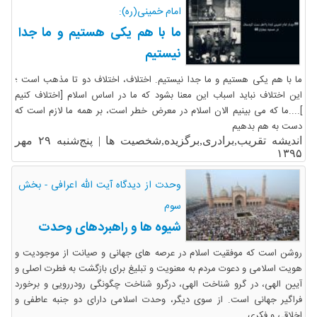
امام خمینی(ره):
ما با هم یکی هستیم و ما جدا
نیستیم
ما با هم یکی هستیم و ما جدا نیستیم. اختلاف، اختلاف دو تا مذهب است ؛
این اختلاف نباید اسباب این معنا بشود که ما در اساس اسلام [اختلاف کنیم
]....ما که می بینیم الان اسلام در معرض خطر است، بر همه ما لازم است که
دست به هم بدهیم
اندیشه تقریب,برادری,برگزیده,شخصیت ها |
پنج‌شنبه ۲۹ مهر
۱۳۹۵
وحدت از دیدگاه آیت الله اعرافی - بخش
سوم
شیوه ها و راهبردهای وحدت
روشن است که موفقیت اسلام در عرصه های جهانی و صیانت از موجودیت و
هویت اسلامی و دعوت مردم به معنویت و تبلیغ برای بازگشت به فطرت اصلی و
آیین الهی، در گرو شناخت الهی، درگرو شناخت چگونگی رودررویی و برخورد
فراگیر جهانی است. از سوی دیگر، وحدت اسلامی دارای دو جنبه عاطفی و
اخلاقی و فکری ...