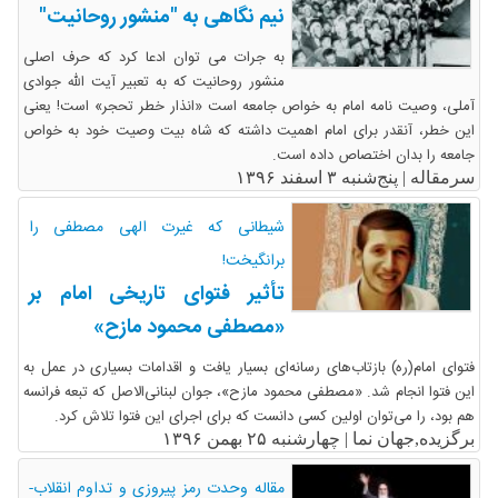
نیم نگاهی به "منشور روحانیت"
به جرات می توان ادعا کرد که حرف اصلی
منشور روحانیت که به تعبیر آیت الله جوادی
آملی، وصیت نامه امام به خواص جامعه است «انذار خطر تحجر» است! یعنی
این خطر، آنقدر برای امام اهمیت داشته که شاه بیت وصیت خود به خواص
جامعه را بدان اختصاص داده است.
سرمقاله |
پنج‌شنبه ۳ اسفند ۱۳۹۶
شیطانی که غیرت الهی مصطفی را
برانگیخت!
تأثیر فتوای تاریخی امام بر
«مصطفی محمود مازح»
فتوای امام(ره) بازتاب‌های رسانه‌ای بسیار یافت و اقدامات بسیاری در عمل به
این فتوا انجام شد. «مصطفی محمود مازح»، جوان لبنانی‌الاصل که تبعه فرانسه
هم بود، را می‌توان اولین کسی دانست که برای اجرای این فتوا تلاش کرد.
برگزیده,جهان نما |
چهارشنبه ۲۵ بهمن ۱۳۹۶
مقاله وحدت رمز پیروزی و تداوم انقلاب-