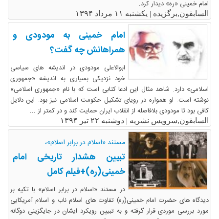
امام خمینی «ره» دیدار کرد.
السابقون,برگزیده |
یکشنبه ۱۱ مرداد ۱۳۹۴
امام خمینی به مودودی و
همراهانش چه گفت؟
ابوالاعلی مودودی در اندیشه های سیاسی
خود نزدیکی بسیاری به اندیشه «جمهوری
اسلامی» دارد. شاهد مثال این ادعا کتابی است که با نام «جمهوری اسلامی»
نوشته است. او همواره در رویای تشکیل حکومت اسلامی نیز بود. این دلایل
کافی بود تا مودودی بلافاصله از انقلاب ایران حمایت کند و در کمتر از ...
السابقون,سرویس نشریه |
دوشنبه ۲۲ تیر ۱۳۹۴
مستند «اسلام در برابر اسلام»،
تبیین هشدار تاریخی امام
خمینی(ره)+فیلم کامل
در مستند «اسلام در برابر اسلام» با تکیه بر
دیدگاه های حضرت امام خمینی(ره) تفاوت های اسلام ناب و اسلام آمریکایی
مورد بررسی موردی قرار گرفته و به تبیین رویکرد ایشان در جایگزینی دوگانه