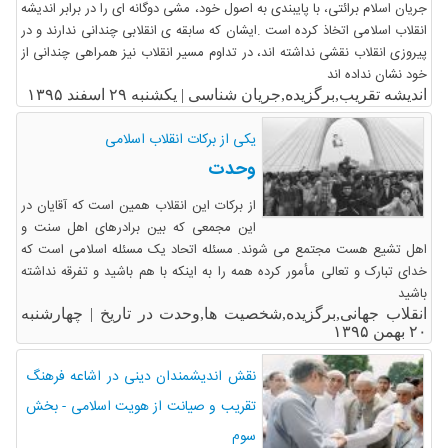
جریان اسلام برائتی، با پایبندی به اصول خود، مشی دوگانه ای را در برابر اندیشه
انقلاب اسلامی اتخاذ کرده است .ایشان که سابقه ی انقلابی چندانی ندارند و در
پیروزی انقلاب نقشی نداشته اند، در تداوم مسیر انقلاب نیز همراهی چندانی از
خود نشان نداده اند
اندیشه تقریب,برگزیده,جریان شناسی |
یکشنبه ۲۹ اسفند ۱۳۹۵
یکی از برکات انقلاب اسلامی
وحدت
از برکات این انقلاب همین است که آقایان در
این مجمعی که بین برادرهای اهل سنت و
اهل تشیع هست‏‎ ‎‏مجتمع می شوند. مسئله اتحاد یک‏‎ ‎‏مسئله اسلامی است که
خدای تبارک و تعالی مأمور کرده همه را به اینکه با هم باشید و‏‎ ‎‏تفرقه نداشته
باشید
انقلاب جهانی,برگزیده,شخصیت ها,وحدت در تاریخ |
چهارشنبه
۲۰ بهمن ۱۳۹۵
نقش اندیشمندان دینی در اشاعه فرهنگ
تقریب و صیانت از هویت اسلامی - بخش
سوم