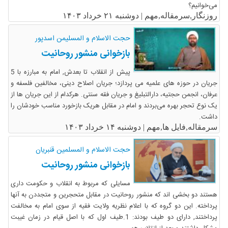
می‌خوانیم؟
روزنگار,سرمقاله,مهم |
دوشنبه ۲۱ خرداد ۱۴۰۳
حجت الاسلام و المسلیمن اسدپور
بازخوانی منشور روحانیت
پیش از انقلاب تا بعدش, امام به مبارزه با 5
جریان در حوزه های علمیه می پردازد؛ جریان اصلاح دینی، مخالفین فلسفه و
عرفان، انجمن حجتیه، دارالتبلیغ و جریان فقه سنتی. هرکدام از این جریان ها از
یک نوع تحجر بهره می‌بردند و امام در مقابل هریک بازخورد مناسب خودشان را
داشت.
سرمقاله,فایل ها,مهم |
دوشنبه ۱۴ خرداد ۱۴۰۳
حجت الاسلام و المسلمین قنبریان
بازخوانی منشور روحانیت
مسایلی که مربوط به انقلاب و حکومت داری
هستند دو بخشی اند که منشور روحانیت در مقابل متحجرین و متجددن به آنها
پرداخته. این دو گروه که با اعلام نظریه ولایت فقیه از سوی امام به مخالفت
پرداختند, دارای دو طیف بودند: 1.طیف اول که با اصل قیام در زمان غیبت