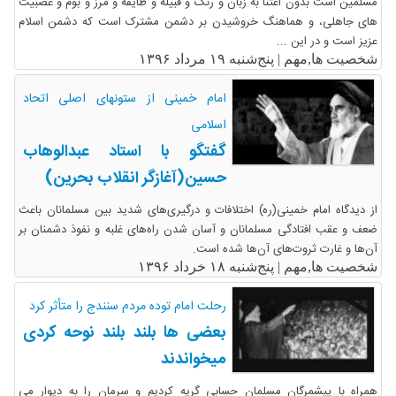
مسلمین است بدون اعتنا به زبان و رنگ و قبیله و طایفه و مرز و بوم و عصبیت
هاى جاهلى، و هماهنگ خروشیدن بر دشمن مشترک است که دشمن اسلام
عزیز است و در این ...
شخصیت ها,مهم |
پنج‌شنبه ۱۹ مرداد ۱۳۹۶
امام خمینی از ستونهای اصلی اتحاد
اسلامی
گفتگو با استاد عبدالوهاب
حسین(آغازگر انقلاب بحرین)
از دیدگاه امام خمینی(ره) اختلافات و درگیری‌های شدید بین مسلمانان باعث
ضعف و عقب افتادگی مسلمانان و آسان شدن راه‌های غلبه و نفوذ دشمنان بر
آن‌ها و غارت ثروت‌های آن‌ها شده است.
شخصیت ها,مهم |
پنج‌شنبه ۱۸ خرداد ۱۳۹۶
رحلت امام توده مردم سنندج را متأثر کرد
بعضی ها بلند بلند نوحه کردی
میخواندند
همراه با پیشمرگان مسلمان حسابی گریه کردیم و سرمان را به دیوار می