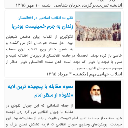
اندیشه تقریب,برگزیده,جریان شناسی |
شنبه ۱۰ مهر ۱۳۹۵
تاثیرات انقلاب اسلامی در افغانستان
زندان به جرم خمینیست بودن!
الگوگیری از انقلاب ایران مختص شیعیان
نبود. اهل سنت هم دنبال الگو می گشتند و
به همین خاطر روی انقلاب ایران حساب
خاصی باز کرده بودند. الحمدلله در جامعه افغانستان از دیرزمان اختلاف شیعه و
سنی یا نبوده یا خیلی کم بوده است. اهل سنت افغانستان خیلی متاثر از
مرحوم سیدجمال الدین، حسن ...
انقلاب جهانی,مهم |
یکشنبه ۳ مرداد ۱۳۹۵
نحوه مقابله با پیچیده ترین لایه
«نفوذ» از منظر امام
از جمله اقداماتی که این جریان نفوذی در
مقابله با جریان انقلابی می کرد زدن تهمت
های مختلف از جمله به تعبیر امام «تهمت وهابیت و بدتر از وهابیت» بود. این
جریانات، رویکردهای وحدوی جریان انقلابی که لازمه تشکیل تمدن بزرگ و