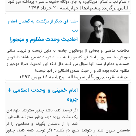
«اسلام ناب ـ اسلام آمریکایی» به جای دوگانه «شیعه ـ سنی» پرداخته می شود.
الناس,برگزیده,پیشنهادها |
چهارشنبه ۲۰ خرداد ۱۳۹۴
حلقه ای دیگر از بازگشت به گفتمان اسلام
ناب
احادیث وحدت مظلوم و مهجور!
مخاطب مذهبی و بخشی از روحانیون جامعه به دلیل زیست و تربیت سنتی
خویش، با بسیاری از احادیثی که مربوط به مساله «وحدت» می باشند نامانوس
هستند و مدام از سند آنها سوال می کنند حال آنکه این احادیث صرفا مهجور و
مظلوم مانده بوده اند و از حیث سندی اشکالی در آنها نیست!
اندیشه تقریب,روزنگار,سرمقاله |
پنج‌شنبه ۱۶ بهمن ۱۳۹۳
امام خمینی و وحدت اسلامی +
جزوه
اگر توحید کلمه باشد چطور مى‏توانند اینها، این
یک مشت یهود دزد، چطور مى‏توانند فلسطین
شما را از دستتان بگیرند و مسلمین را از
فلسطین بیرون کنند و نتوانید هیچ کار بکنید؟ اگر توحید کلمه کنید، چطور