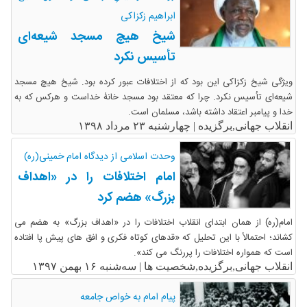
ابراهیم زکزاکی
شیخ هیچ مسجد شیعه‌ای
تأسیس نکرد
ویژگی شیخ زکزاکی این بود که از اختلافات عبور کرده بود. شیخ هیچ مسجد
شیعه‌ای تأسیس نکرد. چرا که معتقد بود مسجد خانۀ خداست و هرکس که به
خدا و پیامبر اعتقاد داشته باشد، مسلمان است.
انقلاب جهانی,برگزیده |
چهارشنبه ۲۳ مرداد ۱۳۹۸
وحدت اسلامی از دیدگاه امام خمینی(ره)
امام اختلافات را در «اهداف
بزرگ» هضم کرد
امام(ره) از همان ابتدای انقلاب اختلافات را در «اهداف بزرگ» به هضم می
کشاند؛ احتمالاً با این تحلیل که «قدهای کوتاه فکری و افق های پیش پا افتاده
است که همواره اختلافات را پررنگ می کند».
انقلاب جهانی,برگزیده,شخصیت ها |
سه‌شنبه ۱۶ بهمن ۱۳۹۷
پیام امام به خواص جامعه