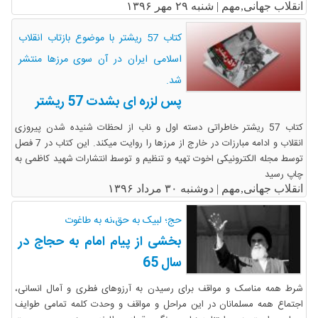
انقلاب جهانی,مهم |
شنبه ۲۹ مهر ۱۳۹۶
کتاب 57 ریشتر با موضوع بازتاب انقلاب
اسلامی ایران در آن سوی مرزها منتشر
شد.
پس لزره ای بشدت 57 ریشتر
کتاب 57 ریشتر خاطراتی دسته اول و ناب از لحظات شنیده شدن پیروزی
انقلاب و ادامه مبارزات در خارج از مرزها را روایت می­کند. این کتاب در 7 فصل
توسط مجله الکترونیکی اخوت تهیه و تنظیم و توسط انتشارات شهید کاظمی به
چاپ رسید
انقلاب جهانی,مهم |
دوشنبه ۳۰ مرداد ۱۳۹۶
حج؛ لبیک به حق،نه به طاغوت
بخشی از پیام امام به حجاج در
سال 65
شرط همه مناسک و مواقف براى رسیدن به آرزوهاى فطرى و آمال انسانى،
اجتماع همه مسلمانان در این مراحل و مواقف و وحدت کلمه تمامى طوایف