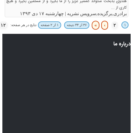
هندوى بدبخت مى‏تواند کشمیر عزیز را از ما بگیرد و از مسلمین بگیرد و هیچ
کارى از ...
برادری,برگزیده,سرویس نشریه |
چهارشنبه ۱۷ دی ۱۳۹۳
۱۲
»
›
۲
۱
نتایج در هر صفحه:
۳۶ از ۴۴ نتیجه
۱ از ۲ صفحه
درباره ما