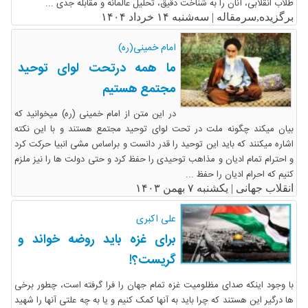
طلاب انقلابی، آنان را به شناخت دقیق، تحلیل عالمانه و مقابله جدی ...
برگزیده,سرمقاله |
سه‌شنبه ۱۴ خرداد ۱۴۰۴
امام خمینی(ره)
ما همه درتحت لوای توحید
مجتمع هستیم
در این متن از امام خمینی (ره) میخوانید که
بیان میکند چگونه ملت در تحت لوای توحید مجتمع هستند و با این نکته
اشاره میکنند که باید این توحید را قدر دانست و براساس مشی انبیا حرکت کرد
و احترام تمام ادیان و مذاهب توحیدی را حفظ کرد و حتی دولت ها را نیز ملزم
کنیم که احرام ادیان را حفظ ...
انقلاب جهانی |
یکشنبه ۷ بهمن ۱۴۰۳
علی اکبری
برای غزه باید روضه خواند و
گریست؟!
با وجود اینکه صدای مظلومیت غزه تمام جهان را فرا گرفته است، چطور برخی
ها درگیر این‌ هستند که چرا باید به آنها کمک کنیم و یا به چه علتی آنها را شهید