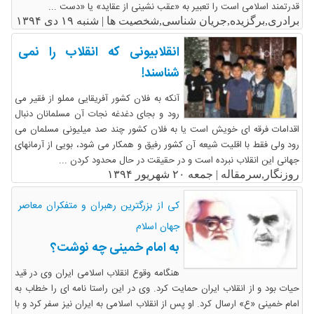
قدرتمند اسلامی است را تعبیر به «عقب نشینی از عقاید» یا «دست ...
برادری,برگزیده,جریان شناسی,شخصیت ها |
شنبه ۱۹ دی ۱۳۹۴
انقلابیونی که انقلاب را نمی
شناسند!
آنکه به فلان کشور آفریقایی مملو از فقیر می
رود و بجای دغدغه نجات آن مسلمانان دنبال
اقدامات فرقه ای خویش است یا به فلان کشور چند صد میلیونی مسلمان می
رود ولی فقط با اقلیت شیعه آن کشور رفیق و همکار می شود، بویی از آرمانهای
جهانی این انقلاب نبرده است و در حقیقت در حال محدود کردن ...
روزنگار,سرمقاله |
جمعه ۲۰ شهریور ۱۳۹۴
کی از بزرگترین رهبران و متفکران معاصر
جهان اسلام
به امام خمینی چه نوشت؟
هنگامه وقوع انقلاب اسلامی ایران وی در قید
حیات بود و از انقلاب ایران حمایت کرد. وی در این راستا نامه ای را خطاب به
امام خمینی «ع» ارسال کرد. او پس از انقلاب اسلامی به ایران نیز سفر کرد و با