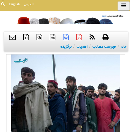
العربی
English
{ }
htm
/
فهرست مطالب
/
اهمیت
/
برگزیده
خانه