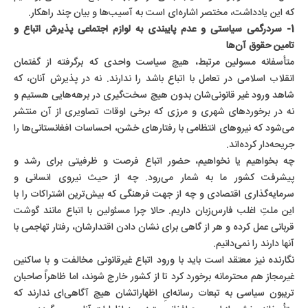
که این یادداشت، مختصر اشاره‌ای است به آسیب‌ها و بیان چند راهکار.
1- سردرگمی سیاستی و عدم پایبندی به لوازم اجتماعی پذیرش اتباع و
تامین حقوق آن‌ها
متأسفانه مسولین مرتبط، هیچ سیاست واحدی که برگرفته از گفتمان
انقلاب اسلامی در تعامل با اتباع باشد را ندارند. نه در پذیرش آنان، که
شاهد ورود غیر قانونی‌شان بدون هیچ سخت‌گیری در برهه‌هایی هستیم و
نه در برخوردهای شهری و مرزی که برخی اوقات تصاویری از آن منتشر
می‌شود که نیروهای انتظامی با رفتارهای خشن، احساسات افغانستانی‌ها را
جریحه‌دار کرده‌اند.
چه بخواهیم یا نخواهیم، حضور اتباع فرصت و ظرفیتی برای رشد و
پیشرفت کشور ما به شمار می‌رود. چه از حیث نیروی انسانی و
سرمایه‌گذاری اقتصادی و چه از جهت فرهنگی که بیش‌ترین اشتراکات را با
این ملتِ اغلب فارس‌
زبان داریم.
حالا چرا مسئولین با اتباع مانند گوشت
قربانی عمل کرده و هر از گاهی برای نشان دادن اقتدارشان، رفتار تهاجمی با
آنها دارند را نمی‌دانیم.
نگارنده نیز معتقد است باید با ورود اتباع غیرقانونی مخالفت و با ساکنین
غیرمجاز هم محترمانه برخورد کرد تا از کشور خارج شوند، اما ظاهراً صاحبان
تریبون سیاسی به تبعات رسانه‌ایِ اظهاراتشان هیچ آگاهی‌ای ندارند که