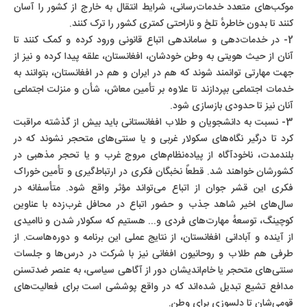
موکب‌های متعدد خدمات‌رسانی، شرایط انتقال به خارج از کشور را آسان
کنند تا بدون خاطرهٔ تلخ و ناراحتی کمتری کشور را ترک کنند.
2- در خدمات‌دهی و ساماندهی اتباع قانونی ورود کرده و کمک کنند تا
آنان از حیث هویتی به وطن خودشان، افغانستان، علقه پیدا کرده و نیز از
جهت مهارتی توانمند شوند که هم در ایران و هم در افغانستان، بتوانند به
خدمات اجتماعی بپردازند تا علاوه بر تأمین معاش، شأن و منزلت اجتماعی
آنان نیز تا حدودی بازسازی شود.
3- نسبت به دانشجویان و طلاب افغانستانی باید بیش از گذشته مراقبت
کرد تا درگیر نگاه‌های سکولار غربی و یا سنتی‌های متحجر نشوند که در
بلندمدت، ناخودآگاه از پیاده‌نظام‌های مروج غرب و یا تحجر مذهبی در
کشورشان خواهند شد. قطعاً نخبگان فکری در ارتباط‌گیری و تأمین خوراک
فکری این قشر جوان از اتباع می‌تواند مؤثر واقع شود. متأسفانه در
سال‌های اخیر شاهد جذب و حضور اتباع در محافل غرب‌زده با عناوین
کوچینگ، توسعهٔ مهارت‌های فردی و... هستیم که سکولار شدن و ناامیدی
از آینده و آبادانی افغانستان، از نتایج عملی این برنامه و دوره‌هاست. از
طرفی هم طلاب و روحانیون افغانی نیز با شرکت در درس‌ها و جلسات
سنتی‌های متحجر یا خام‌اندیشان دور از آگاهی سیاسی، به عنصر ضد
تسنن
مدافع تشیع تبدیل شده‌اند که در واقع پوششی است برای فعالیت‌های
قومی‌شان تا دلسوزی برای وطن.