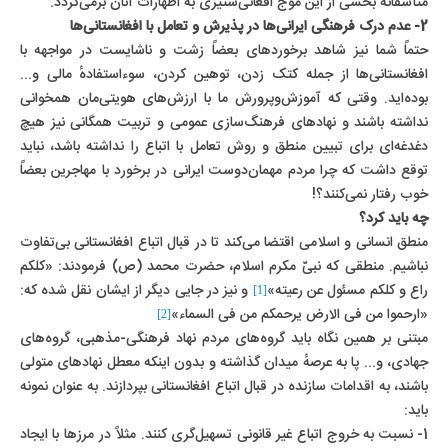
متأسفانه بخشی از این موج افغانی‌ستیزی به اظهارات آنان برمی‌گردد.
2- عدم درک فرهنگی ایرانی‌ها در پذیرش و تعامل با افغانستانی‌ها
حتماً شما نیز شاهد برخوردهای بعضاً زشت و ناشایست در مواجهه با
افغانستانی‌ها از جمله کتک زدن، توهین کردن، سوءاستفادهٔ مالی و...
بوده‌اید. وقتی که آموزش‌وپرورش ما با ارزش‌های هویتی‌مان همخوانی
نداشته باشند و نهادهای فرهنگ‌سازی عمومی و تربیت همگانی نیز هیچ
دغدغه‌ای برای تبیین منطق و روش تعامل با اتباع را نداشته باشد، نباید
توقع داشت که چرا مردم مهمان‌دوست ایرانی در برخورد با مهاجرین بعضاً
خوب رفتار نمی‌کنند؟!
چه باید کرد؟
منطق انسانی و اسلامی اقتضا می‌کند تا در قبال اتباع افغانستانی بی‌تفاوت
نباشیم. منطقی که نبیّ مکرم اسلام، حضرت محمد (ص) فرمودند: «کلکم
راع و کلکم مسئول عن رعیته»
و نیز در جایی دیگر از ایشان نقل شده که:
[1]
«ارحموا من فی الارض یرحمکم من فی السماء»
[2]
مبتنی بر همین نگاه باید گروه‌
های مردم نهاد فرهنگی-مذهبی، گروه‌های
جهادی، و... پا به عرصهٔ میدان گذاشته و بدون اینکه معطل نهادهای متولی
باشند، به اقدامات سازنده در قبال اتباع افغانستانی بپردازند. به عنوان نمونه
باید:
1- نسبت به خروج اتباع غیر قانونی تسهیل‌گری کنند. مثلاً در مرزها با ایجاد