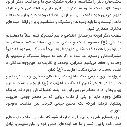
مکتب‌های دیگر را بشناسیم، و دایره مشترک بین ما و مذاهب دیگر، از نود
درصد بالاتر است. ما وجوه اشتراک زیادی داریم و البته کمی هم اختلاف
داریم. در بین خود مذاهب، بیشتر از این اختلاف وجود دارد و این اختلافات
مانعی نیست و ما باید زمینه‌های مشترک را بشناسیم و برای ارائهٔ زمینه‌های
مشترک همکاری کنیم.
مطلب دیگر این‌که در مسائل اختلافی با هم گفت‌وگو کنیم. مثلاً ما معتقدیم
که علی (ع) معصوم است و بعضی به این مسئله معتقد نیستند. ما
می‌توانیم با هم به گفت‌وگو بپردازیم؛ اگر به نتیجهٔ مشترک رسیدیم که دایرهٔ
مشترکات‌مان وسیع‌تر می‌شود و اگر هم به نتیجهٔ مشترک نرسیدیم، باز
وحدت را حفظ می‌کنیم. بنابراین، وحدت و تقریب به هیچ‌وجه منافاتی با
اعتقاد نسبت به مبانی مکتب اهل‌بیت (ع) ندارد.
امروزه ما برای معرفی مکتب اهل‌بیت، زمینه‌های بسیاری را پیدا کرده‌ایم و
حتی ما در الازهر گفتیم که مکتب اهل‌بیت (ع) این‌چنین است و این
زیبایی‌ها را دارد. به‌نظر من بین این دو ایده، نه‌تنها تلاقی وجود ندارد، بلکه
تکامل وجود دارد. و یکی از نکات زیبایی که در مجمع جهانی اهل‌بیت
پیشنهاد کردند، این‌که یک مجمع جهانی تقریب بین مذاهب به‌وجود
بیاوریم.
در زمینه‌های علمی باید این فرصت ایجاد شود که صاحبان مذاهب ایده‌های
علمی خود را بیان کنند و ما هم ایده‌های علمی خود را بیان نماییم و تبادل