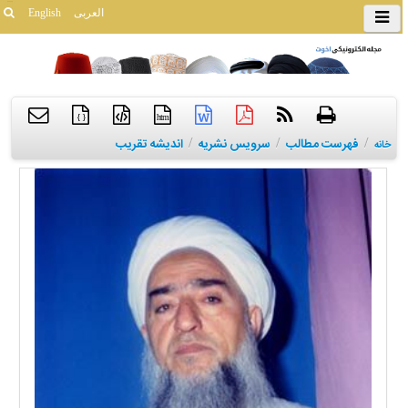
العربی
English
{ }
htm
/
فهرست مطالب
/
سرویس نشریه
/
اندیشه تقریب
خانه