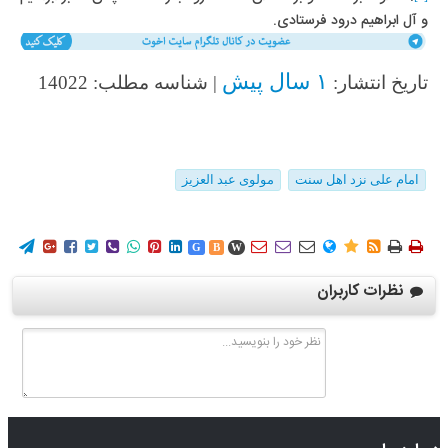
و آل ابراهیم درود فرستادی.
۱ سال پیش
تاریخ انتشار:
| شناسه مطلب: 14022
امام علی نزد اهل سنت
مولوی عبد العزیز
















G
B
W
نظرات کاربران