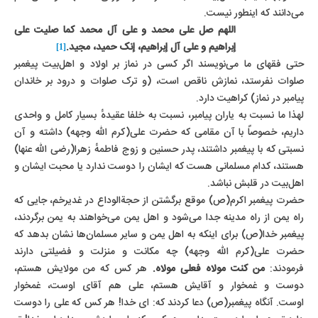
می‌دانند که اینطور نیست.
اللهم صل على محمد و على آل محمد کما صلیت على
إبراهیم و على آل إبراهیم، إنک حمید، مجید.
[1]
حتی فقهای ما می‌نویسند اگر کسی در نماز بر اولاد و اهل‌بیت پیغمبر
صلوات نفرستد، نمازش ناقص است، (و ترک صلوات و درود بر خاندان
پیامبر در نماز) کراهیت دارد.
لهذا ما نسبت به یاران پیامبر، نسبت به خلفا عقیدهٔ بسیار کامل و واحدی
داریم، خصوصاً با آن مقامی که حضرت علی(کرم الله وجهه) داشته و آن
نسبتی که با پیغمبر داشتند، پدر حسنین و زوج فاطمهٔ زهرا(رضی الله عنها)
هستند، کدام مسلمانی هست که ایشان را دوست ندارد یا محبت ایشان و
اهل‌بیت در قلبش نباشد.
حضرت پیغمبر اکرم(ص) موقع برگشتن از حجة‌الوداع در غدیرخم، جایی که
راه یمن از راه مدینه جدا می‌شود و اهل یمن می‌خواهند به یمن برگردند،
پیغمبر خدا(ص) برای اینکه به اهل یمن و سایر مسلمان‌ها نشان بدهد که
حضرت علی(کرم الله وجهه) چه مکانت و منزلت و فضیلتی دارند
فرمودند:
من کنت مولاه فعلى مولاه.
هر کس که من مولایش هستم،
دوست و غمخوار و آقایش هستم، على هم آقای اوست، غمخوار
اوست.
آنگاه پیغمبر(ص) دعا کردند که:
ای خدا! هر کس که علی را دوست