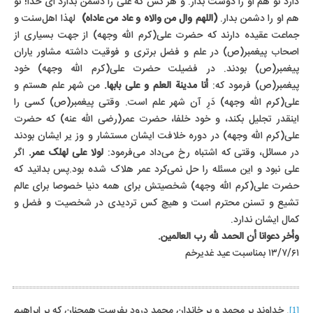
دارد تو هم او را دوست بدار. و هر کس که علی را دشمن بدارد ‌ای خدا! تو
هم او را دشمن بدار.
(اللهم وال من والاه و عاد من عاداه)
لهذا اهل‌سنت و
جماعت عقیده دارند که حضرت علی(کرم الله وجهه) از جهت بسیاری از
اصحاب پیغمبر(ص) در علم و فضل برتری و فوقیت داشته مشاور یاران
پیغمبر(ص) بودند.
در فضیلت حضرت على(کرم الله وجهه) خود
پیغمبر(ص) فرمود که:
أنا مدینة العلم و على بابها.
من شهر علم هستم و
على(کرم الله وجهه) دَرِ آن شهر علم است.
وقتی پیغمبر(ص) کسی را
اینقدر تجلیل بکند، و خود خلفا، حضرت عمر(رضی الله عنه) که حضرت
على(کرم الله وجهه) در دوره خلافت ایشان مستشار و وز یر ایشان بودند
در مسائل، وقتی که اشتباه رخ می‌داد می‌فرمود:
لولا على لهلک عمر.
اگر
علی نبود و این مسئله را حل نمی‌کرد عمر هلاک شده بود.
پس بدانید که
حضرت على(کرم الله وجهه) شخصیتش برای همه دنیا خصوصا برای عالم
تشیع و تسنن محترم است و هیچ کس تردیدی در شخصیت و فضل و
کمال ایشان ندارد.
وأخر دعوانا أن الحمد لله رب العالمین.
۱۳/۷/۶۱ بمناسبت عید غدیرخم
. خداوند بر محمد و بر خاندان محمد درود بفرست همچنان که بر ابراهیم
[1]