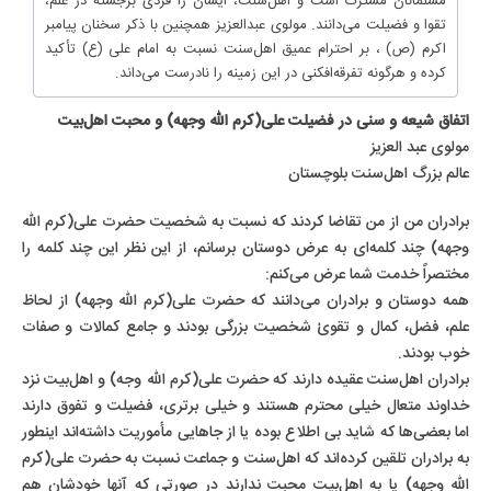
مسلمانان مشترک است و اهل‌سنت، ایشان را فردی برجسته در علم،
تقوا و فضیلت می‌دانند. مولوی عبدالعزیز همچنین با ذکر سخنان پیامبر
اکرم (ص) ، بر احترام عمیق اهل‌سنت نسبت به امام علی (ع) تأکید
کرده و هرگونه تفرقه‌افکنی در این زمینه را نادرست می‌داند.
اتفاق شیعه و سنی در فضیلت على(کرم الله وجهه) و محبت اهل‌بیت
مولوی عبد العزیز
عالم بزرگ اهل‌سنت بلوچستان
برادران من از من تقاضا کردند که نسبت به شخصیت حضرت على(کرم الله
وجهه) چند کلمه‌ای به عرض دوستان برسانم، از این نظر این چند کلمه را
مختصراً خدمت شما عرض می‌کنم:
همه دوستان و برادران می‌دانند که حضرت على(کرم الله وجهه) از لحاظ
علم، فضل، کمال و تقویٰ شخصیت بزرگی بودند و جامع کمالات و صفات
خوب بودند.
برادران اهل‌سنت عقیده دارند که حضرت علی(کرم الله وجه) و اهل‌بیت نزد
خداوند متعال خیلی محترم هستند و خیلی برتری، فضیلت و تفوق دارند
اما بعضی‌ها که شاید بی اطلاع بوده یا از جاهایی مأموریت داشته‌اند اینطور
به برادران تلقین کرده‌اند که اهل‌سنت و جماعت نسبت به حضرت علی(کرم
الله وجهه) یا به اهل‌بیت محبت ندارند در صورتی که آنها خودشان هم