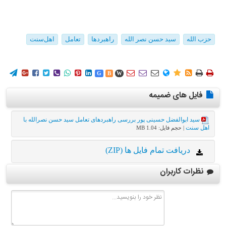
حزب الله
سید حسن نصر الله
راهبردها
تعامل
اهل‌سنت
















G
B
W
فایل های ضمیمه
سید ابوالفضل حسینی پور بررسی راهبردهای تعامل سید حسن نصر‌الله با
اهل سنت
| حجم فایل: 1.04 MB
دریافت تمام فایل ها (ZIP)
نظرات کاربران