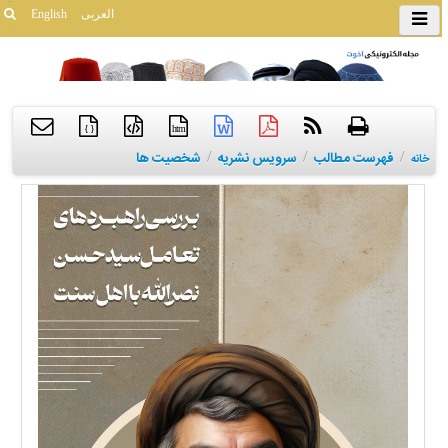
العربی
English
{ }
htm
/
فهرست مطالب
/
سرویس نشریه
/
شخصیت ها
خانه