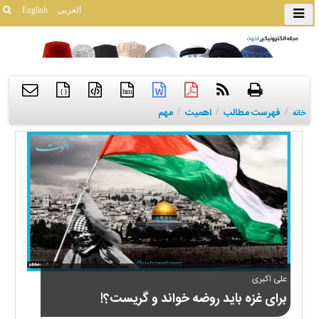
العربی
English
{ }
htm
/
فهرست مطالب
/
اهمیت
/
مهم
خانه
علی اکبری
برای غزه باید روضه خواند و گریست؟!