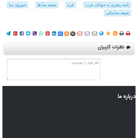
نامه رهبری به جوانان غرب
غره
شیعه نما ها
حوزوی نما
شیعه مناسکی
















G
B
W
نظرات کاربران
درباره ما