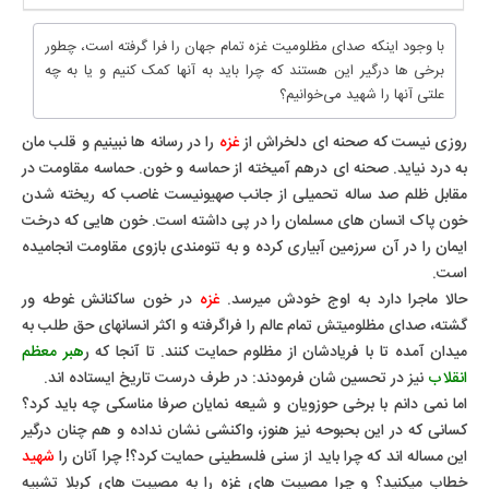
با وجود اینکه صدای مظلومیت غزه تمام جهان را فرا گرفته است، چطور
برخی ها درگیر این‌ هستند که چرا باید به آنها کمک کنیم و یا به چه
علتی آنها را شهید می‌خوانیم؟
روزی نیست که صحنه ای دلخراش از
غزه
را در رسانه ها نبینیم و قلب مان
به درد نیاید. صحنه ای درهم آمیخته از حماسه و خون. حماسه مقاومت در
مقابل ظلم صد ساله تحمیلی از جانب صهیونیست غاصب که ریخته شدن
خون پاک انسان های مسلمان را در پی داشته است. خون هایی که درخت
ایمان را در آن سرزمین آبیاری کرده و به تنومندی بازوی مقاومت انجامیده
است.
حالا ماجرا دارد به اوج خودش میرسد.
غزه
در خون ساکنانش غوطه ور
گشته، صدای مظلومیتش تمام عالم را فراگرفته و اکثر انسانهای حق طلب به
میدان آمده تا با فریادشان از مظلوم حمایت کنند. تا آنجا که ر
هبر معظم
انقلاب
نیز در تحسین شان فرمودند: در طرف درست تاریخ ایستاده اند.
اما نمی دانم با برخی حوزویان و شیعه نمایان صرفا مناسکی چه باید کرد؟
کسانی که در این بحبوحه نیز هنوز، واکنشی نشان نداده و هم چنان درگیر
این مساله اند که چرا باید از سنی فلسطینی حمایت کرد؟! چرا آنان را
شهید
خطاب میکنید؟ و چرا مصیبت های غزه را به مصیبت های کربلا تشبیه