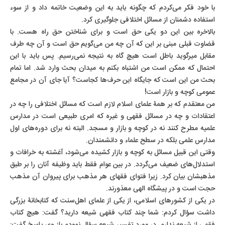
با خود فکر می‌کردم که چگونه باید به این وضعیت خاتمه داد و از سوء
استفاده دشمنان از مسائل اختلافی جلوگیری کرد.
بالاخره بین این دو یکی حق است و برای شناختن حق راه هست. با
قضاوت قبلی مبنی بر این که آن چه من می‌گویم حق است و آن چه طرف
مقابل میرگوید باطل است هیچ گاه به نتیجه نمی‌رسیم. پس باید با این
احتمال که ممکن است من اشتباه بکنم به میدان بحث وارد شد. اما تمام
بحث من این است که جایگاه این حرف‌ها کجاست؟ آیا جای آن در مجامع
عمومی کوچه و بازار است!
من معتقدم که بر همۀ علمای اسلام لازم است که مسائل اختلافی را چه در
اعتقادات و چه در مسائل فقهی و غیره که امری طبیعی است در مدارس
علمیه مطرح کنند نه در کوچه و بازار و مسجد. البته نه برای دوره‌های اول
مدارس علمی بلکه در سطح علماء و دانشمندان.
وقتی این قبیل مسائل به کوچه و بازار کشیده می‌شود، آغشته به خرافات و
استدلال‌های ضعیف می‌گردد. در بین عوام فقط باید وظیفه آنان را بر طبق
مذهبشان بیان کرد. زیرا فتوای فقهای هر مذهب برای پیروان آن مذهب
حجت است و در پیشگاه الهی معذورند.
در یکی از کشورهای اسلامی، از یکی از علمای اهل‌سنت که کتابخانۀ بزرگی
داشت سؤال کردم: شما چند کتاب فقهی شیعه دارید؟ گفت: هیچ کتاب