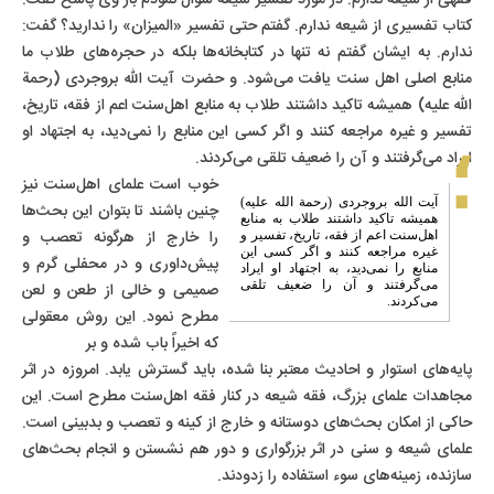
فقهی از شیعه ندارم. در مورد تفسیر شیعه سؤال نمودم باز وی پاسخ گفت:
کتاب تفسیری از شیعه ندارم. گفتم حتى تفسیر «المیزان» را ندارید؟ گفت:
ندارم. به ایشان گفتم نه تنها در کتابخانه‌ها بلکه در حجره‌های طلاب ما
منابع اصلی اهل سنت یافت می‌شود. و حضرت آیت الله بروجردى (رحمة
الله علیه) همیشه تاکید داشتند طلاب به منابع اهل‌سنت اعم از فقه، تاریخ،
تفسیر و غیره مراجعه کنند و اگر کسی این منابع را نمی‌دید، به اجتهاد او
ایراد می‌گرفتند و آن را ضعیف تلقی می‌کردند.
خوب است علمای اهل‌سنت نیز
آیت الله بروجردى (رحمة الله علیه)
چنین باشند تا بتوان این بحث‌ها
همیشه تاکید داشتند طلاب به منابع
را خارج از هرگونه تعصب و
اهل‌سنت اعم از فقه، تاریخ، تفسیر و
غیره مراجعه کنند و اگر کسی این
پیش‌داوری و در محفلی گرم و
منابع را نمی‌دید، به اجتهاد او ایراد
می‌گرفتند و آن را ضعیف تلقی
صمیمی و خالی از طعن و لعن
می‌کردند.
مطرح نمود. این روش معقولی
که اخیراً باب شده و بر
پایه‌های استوار و احادیث معتبر بنا شده، باید گسترش یابد. امروزه در اثر
مجاهدات علمای بزرگ، فقه شیعه در کنار فقه اهل‌سنت مطرح است. این
حاکی از امکان بحث‌های دوستانه و خارج از کینه و تعصب و بدبینی است.
علمای شیعه و سنی در اثر بزرگواری و دور هم نشستن و انجام بحث‌های
سازنده، زمینه‌های سوء استفاده را زدودند.