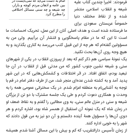
امام به دست می‌آید که نمی‌بایست در
فرمودند: اخیراً چندین کتاب علیه
بین عامه و اذهان مردم کوچه و بازار،
شیعه و انقلاب اسلامی منتشر
چه شیعه و چه سنی مسائل اختلافی
را مطرح کرد.
شده و از نقاط مختلف دنیا
خصوصاً عربستان سعودی برای
ما فرستاده شده است و هدف اصلی آنان از این عمل، تحریک احساسات ما
است تا این که ما در مقام پاسخگویی و انتشار آن برآییم. ولی من به
مسؤولین گفته‌ام که هر چه از این قبیل کتب می‌رسد به کناری بگذارید و به
هیچ وجه روی آن‌ها بحث نکنید.
یک نمونۀ سیاسی هم ذکر کنم که بعد از پیروزی انقلاب در یکی از شهرهای
سنی و شیعه نشین جنوب کشور که من مدتی قبل از انقلاب در آن جا
تبعید بودم، اتفاق افتاد. در اثر اختلافات و کشمکش‌هایی که در این شهر
پدید آمد و به کشته شدن عده‌ای منجر شد، من از طرف دفتر امام در قم با
توجه به آشنایی‌ام به منطقه اعزام شدم. در یک سخنرانی عمومی همه را به
وحدت و همکاری دعوت کردم و طی یک جلسه مشترک با دو تن از بزرگان
شیعه و سنی در منزل عالم سنی، به وی مطالبی را گفتم و به نقاط ضعف او
در زمان شاه که یک نمونه آن استقبال از همسر شاه بود، اشاره کردم و هر
دوی آن‌ها را مسؤول همۀ آینده دانستم و آن دو نیز به من قول دادند که
شهر را به خوبی اداره کنند.
از زمان تأسیس دارالتقریب که کم و بیش با این مسائل آشنا شدم همیشه