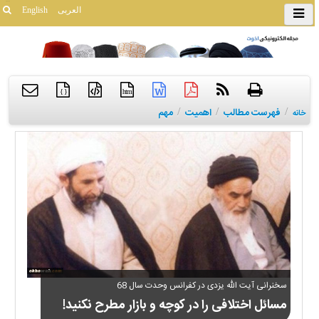
العربی
English
{ }
htm
/
فهرست مطالب
/
اهمیت
/
مهم
خانه
سخنرانی آیت الله یزدی در کفرانس وحدت سال 68
مسائل اختلافی را در کوچه و بازار مطرح نکنید!