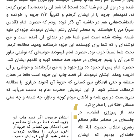
یکی از علمای قم رفته بودم، ایشان فرمودند جزوهرای علیه شیعه نوشته
شده و در اول آن نام شما آمده است! آیا شما آن را دیده‌اید؟ عرض کردم:
نه، ندیده‌ام. جزوه را از ایشان گرفتم و تقریباً ۲/۳ جزوه را خوانده و
یادداشت‌هایی هم در حاشیه آن ذکر کرده بودم که حضرت امام (قدس
سره) من را خواستند. به محضر ایشان رفتم. ایشان فرمودند جزوه‌ای علیه
شیعه نوشته شده است اسم شما هم در ابتدای آن آمده است و من
نوشته‌ای را که شما برای نویسنده این جزوه فرستاده بودید، مطالعه کردم.
بحث شما نسبتاً خوب بود. حضرت امام فرمودند جوابیه‌ای که نوشتی بیاور
تا من آن را ببنیم. جزوه‌ای در حدود صد صفحه تهیه و تقدیم ایشان شد.
حضرت امام پس از حدود ده روز جزوه را به من برگرداندند و حواشی بر آن
افزوده بودند. ایشان فرمودند اگر قصد چاپ این جزوه است فقط در همان
منطقه و حتی الامکان بین کسانی که جزوۀ آن آخوند درباری را مطالعه
کرده‌اند، منتشر شود. از این فرمایش حضرت امام به دست می‌آید که
نمی‌بایست در بین عامه و اذهان مردم کوچه و بازار، چه شیعه و چه سنی
مسائل اختلافی را مطرح کرد.
بعد از پیروزی انقلاب، در
ایشان فرمودند اگر قصد چاپ این
جلسه‌ای در محضر مقام معظم
جزوه است فقط در همان منطقه و
رهبری انقلاب حضرت آیة الله
حتی الامکان بین کسانی که جزوۀ آن
آخوند درباری را مطالعه کرده‌اند،
خامنه‌ای بودیم که ایشان
منتشر شود. از این فرمایش حضرت