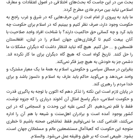
بحث من در این جاست که بحث‌های اختلافی در اصول اعتقادات و معارف
اسلامی نباید بین مردم عادی مطرح گردد.
ما باید به پیروی از امام امت از این حرف‌هایی که در شرق و غرب راجع به
حکومت وجود دارد، صرف نظر کنیم و ببینیم که در اسلام برای حکومت چه
باید کرد و چه کسانی حق حاکمیت دارند؟ با شناخت افراد واجد صلاحیت با
آنان بیعت کنیم تا گرفتاری‌های جهان اسلام را در لبنان، افغانستان
فلسطین و ... حل کنیم. هیچ گاه نباید انتظار داشت که دیگران مشکلات ما
را حل کنند. تاریخ گواه است که هیچ گاه دیگران برای ما کار نکرده اند.
دشمن جز به خودش به هیچ چیز فکر نمی‌کند.
بنابراین در مسائل سیاسی و حکومتی، اسلام به همۀ ما یک معیار مشترک و
واحد می‌دهد و می‌گوید حاکم باید عارف به اسلام و دلسوز باشد و برای
خدا مردم را رهبری کند.
در پایان لازم است این نکته را تذکر دهم که اکنون با توجه به پاگیری قدرت
و حکومت اسلامی، دیگر پاسخ امثال آن آخوند درباری را که جزوه نوشت،
فقط با قلم نمی‌دهیم. اگر کسی علیه این وحدت و انسجامی که در این
کشور بوجود آمده است و برادران اهل‌سنت و شیعه با هم آن را اداره
می‌کنند، اقدامی کند، ما نمی‌توانیم فقط تماشاچی صحنه باشیم تا خطری
متوجه این حکومت که کعبۀآمال مستضعفین عالم و مسلمانان جهان است،
بشود. طبیعی است که بر طبق وظیفه عمل می‌شود. والسلام.