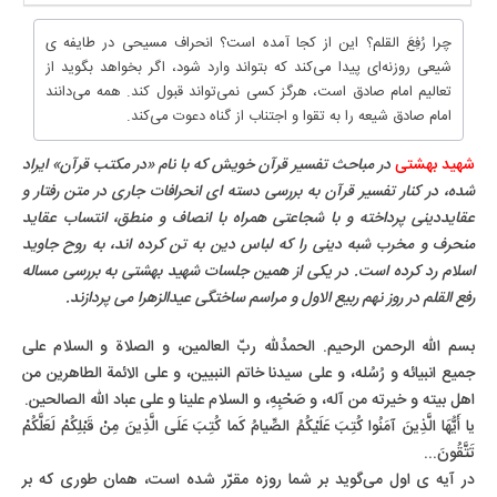
چرا رُفِعَ القلم؟ این از کجا آمده است؟ انحراف مسیحی در طایفه ی
شیعی روزنه‌ای پیدا می‌کند که بتواند وارد شود، اگر بخواهد بگوید از
تعالیم امام صادق است، هرگز کسی نمی‌تواند قبول کند. همه می‌دانند
امام صادق شیعه را به تقوا و اجتناب از گناه دعوت می‌کند.
شهید بهشتی
در مباحث تفسیر قرآن خویش که با نام «در مکتب قرآن» ایراد
شده، در کنار تفسیر قرآن به بررسی دسته ای انحرافات جاری در متن رفتار و
عقایددینی پرداخته و با شجاعتی همراه با انصاف و منطق، انتساب عقاید
منحرف و مخرب شبه دینی را که لباس دین به تن کرده اند، به روح جاوید
اسلام رد کرده است. در یکی از همین جلسات شهید بهشتی به بررسی مساله
رفع القلم در روز نهم ربیع الاول و مراسم ساختگی عیدالزهرا می پردازند.
بسم الله الرحمن الرحیم. الحمدُلله ربّ العالمین، و الصلاة و السلام علی
جمیع انبیائه و رُسُله، و علی سیدنا خاتم النبیین، و علی الائمة الطاهرین من
اهل بیته و خیرته من آله، و صَحْبِهِ، و السلام علینا و علی عباد الله الصالحین.
یا أَیُّهَا الَّذِینَ آمَنُوا کُتِبَ عَلَیْکُمُ الصِّیامُ کَما کُتِبَ عَلَى الَّذِینَ مِنْ قَبْلِکُمْ لَعَلَّکُمْ
تَتَّقُونَ...
در آیه ی اول می‌گوید بر شما روزه مقرّر شده است، همان طوری که بر