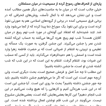
پاره‌ای از انحراف‌های رسوخ کرده از مسیحیت در میان مسلمانان
خیلی جالب است که در میان ما به مناسبت‌های دیگر همین مطالب آمده
است و این نشان می‌دهد که با کمال تأسف، روش‌های انحرافی که در
برخی فرق مسیحی آمده در برخی از گروه‌های اسلامی هم به صورتی نفوذ
کرده است و برای این نفوذ یک سوراخ دعا پیدا کرده که از کجا می‌شود وارد
شد. لابد شنیده‌اید که اعتقاد این گونه‌ای در مورد شب نهم ربیع در میان
آقایان هست! شب نهم ربیع هرزه گی‌ها می‌کنند به حساب این‌که کشته
شدن عمر را جشن می‌گیرند. این جشن گرفتن، به صورت یک مسأله ی
تعلیمی و تربیتی به انتقام از ضرباتی است که بر حضرت فاطمه زهرا وارد
شده است و اسمش را هم «عیدالزهرا» می‌گذارند. باید از کسی که مسبّب
این ضربات بود، انتقام گرفت. انتقام به این است که در این شب که شب
کشته شدن او است، ما جشن داشته باشیم!
این مطلب تا چه حدّ اصل و فرعش صحیح است، بحث دیگری است، ولی
آن‌چه مهم است، این است که اگر ما می‌خواهیم جشن داشته باشیم، باید
چه جور جشنی داشته باشیم؟ بحث ما روی این است. آیا جشن این است
که در این شب هرزه‌گی کنیم و کارهایی را که هیچ وقت نمی‌کنیم در این
شب انجام دهیم؟ این کارها بعضی‌هایش گناه است، بعضی‌هایش مشروع
نیست. می‌گویند در این شب قلم نوشتن اعمال برداشته شده است. این