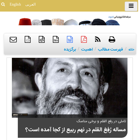
العربی
English
{ }
htm
/
فهرست مطالب
/
اهمیت
/
برگزیده
خانه
تاملی در رفع القلم و برخی مناسک
مساله رُفِعَ القلم در نهم ربیع از کجا آمده است؟