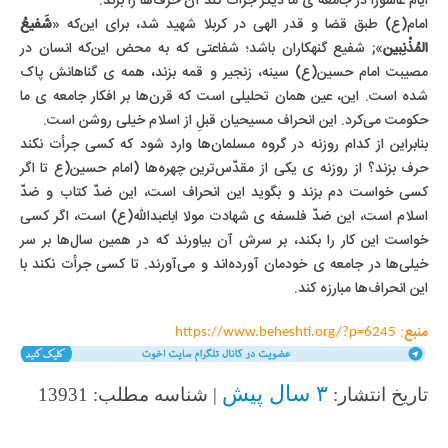
ایام عاشورا در ‌جامعه ی ما دیگر جرأت کند آن حرف‌ها را بزند.
امام(ع) طبق قضا و قدر الهی در کربلا شهید شد، برای این‌که «
شَفیعُ
المُذْنِبین
»; شفیع گنهکاران باشد؛ شفاعتی که به محض این‌که انسان در
مصیبت امام حسین(ع) سینه، زنجیر و قمه بزند، همه ی گناهانش پاک
شده است. این، عین همان تحلیلی است که قرن‌ها بر افکار جامعه ی ما
حکومت می‌کرد. این انحراف مسیحیان قبلِ از اسلام خیلی روشن است.
بنابراین از کدام روزنه در گروه مسلمان‌ها وارد شود که کسی جرأت نکند
حرف بزند؟ از روزنه ی یکی از مقدّس‌ترین چهره‌ها (امام حسین(ع تا اگر
کسی خواست دم بزند و بگوید این انحراف است، این ضدّ کتاب و ضدّ
اسلام است، این ضدّ فلسفه ی شهادت مولا اباعبدالله(ع) است، اگر کسی
خواست این کار را بکند، بر سرش آن بیاورند که در همین سال‌ها بر سر
خیلی‌ها در جامعه ی خودمان آورده‌اند و می‌آورند. تا کسی جرأت نکند با
این انحراف‌ها مبارزه کند.
منبع:
https://www.beheshti.org/?p=6245
۳ سال پیش
تاریخ انتشار:
| شناسه مطلب: 13931