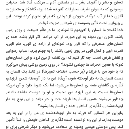
انسان و بشر را آفرید. بشر ـ در داستان آدم ـ مرتکب گناه شد. بنابراین
موجودی که به عنوان اشرف مخلوقات آفریده شده بود، گناهکار و متجاوز به
قانون خدا از آب درآمد. خوردن از درختی که بر او تحریم کرده بودند، این
بی‌پروایی تحت تأثیر وسوسه ی شیطان صورت گرفت.
خدا گفت: ما انسان را آفریدیم تا نمونه ی ما در عالَم طبیعت و روی زمین
باشد، اکنون این نمونه به این صورت از آب درآمد. اگر قرار باشد همه ی
انسان‌های منحرفی را که قرار بود، نمونه‌ای از اراده ی الهی، علم الهی،
قدرت الهی و کمال الهی در روی زمین باشند را به جهنم ببرم، اسباب رسوایی
و نقض غرض است. چه کار کنیم که این نقشه از بین نرود و این انسان‌های
نمونه با همین انحراف‌ها جهنمی نشوند؟ در روی زمین روشی پیش می‌گیرم
که یا خود من یا فرزندم (بر حسب اختلاف تعبیرها) در کالبد یک انسان به
دست انسان‌ها به دار آویخته شود، آن‌گاه این به دار آویخته شدن فرزندم،
کفّاره ی گناهان همه ی انسان‌ها می‌شود، اما یک شرط دارد و آن این‌که
انسان‌ها نسبت به این فرزند من محبت و او را دوست داشته باشند.
چه‌طور می‌شود همین انسان‌ها فرزند خدا را دار بزنند و این نوع به دار
آویخته‌شدن، کفّاره ی گناهان همه ی انسان‌ها بشود؟
بنابراین هر انسانی که فرزند به دار آویخته‌شده ی من را از این به بعد
دوست بدارد، از این راه توانسته است کفّاره ی گناهان خودش را قبلاً تأمین
کند. پس دوستی عیسی وسیله ی سعادت می‌شود و دیگر شرطی برای او