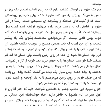
نیست.
من یک جزوه ی کوچک تبلیغی دارم که به زبان آلمانی است. یک روز در
مسیر هامبورگ پیرزنی به من داد، متوجه شدم برای کلیسای پروتستان
است که از کلیساهای متجدّد و پیشرفته ی مسیحی است. رسماً در این
جزوه ی تبلیغی که به دست مردم داده می‌شود نوشته شده است عمل
بی‌فایده است. اگر می‌خواهی روی عمل ات تکیه کنی، بی‌فایده است. آدم
خوب بودن کافی نیست. اگر می‌خواهی سعادتمند بشوی یک راه بیشتر
نیست و آن این است که باید عیسی مسیح را دوست داشته باشی. آن
وقت این مطلب را با همان بیانی که عرض کردم، توضیح می‌دهد که زمانی
قرار بود، انسان‌ها نمونه ی خدا در روی زمین باشند، ولی انسان‌ها گنه کار
شدند. خدا خواست انسان‌ها را به جهنم ببرد، دید خوب از کار در نمی‌آید.
دنبال بهانه‌ای می‌گشت تا انسان‌ها را بهشتی کند، چون بهشت را به بها
ندهند، به بهانه دهند! پس دنبال یک بهانه می‌گشت. گفت بهانه این باشد
که من فرزند خودم را روی زمین می‌فرستم تا به دار آویخته و شهید شود.
آن وقت شهادت او، کفاره ی گناهان همه می‌شود.
اکنون ببینید این مطلب چقدر به داستانی شباهت دارد که اکثر آقایان از
اهل منبر در ایام عاشورا به خاطر دارند. حالا خوشبختانه این مسائل در
محیط‌های ما کهنه شده است. گمان نمی‌کنم این روزها کسی بالای منبر در