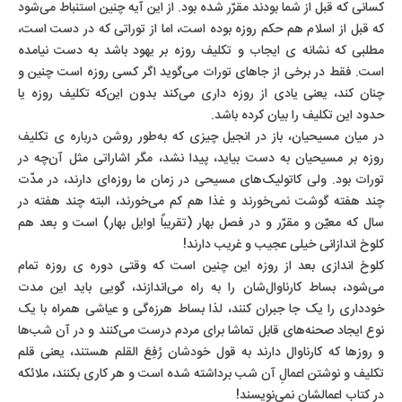
کسانی که قبل از شما بودند مقرّر شده بود. از این آیه چنین استنباط می‌شود
که قبل از اسلام هم حکم روزه بوده است، اما از توراتی که در دست است،
مطلبی که نشانه ی ایجاب و تکلیف روزه بر یهود باشد به دست نیامده
است. فقط در برخی از جاهای تورات می‌گوید اگر کسی روزه است چنین و
چنان کند، یعنی یادی از روزه داری می‌کند بدون این‌که تکلیف روزه یا
حدود این تکلیف را بیان کرده باشد.
در میان مسیحیان، باز در انجیل چیزی که به‌طور روشن درباره ی تکلیف
روزه بر مسیحیان به دست بیاید، پیدا نشد، مگر اشاراتی مثل آن‌چه در
تورات بود. ولی کاتولیک‌های مسیحی در زمان ما روزه‌ای دارند، در مدّت
چند هفته گوشت نمی‌خورند و غذا هم کم می‌خورند، البته چند هفته در
سال که معیّن و مقرّر و در فصل بهار (تقریباً اوایل بهار) است و بعد هم
کلوخ اندازانی خیلی عجیب و غریب دارند!
کلوخ اندازی بعد از روزه این چنین است که وقتی دوره ی روزه تمام
می‌شود، بساط کارناوال‌شان را به راه می‌اندازند، گویی باید این مدت
خودداری را یک جا جبران کنند، لذا بساط هرزه‌گی و عیاشی همراه با یک
نوع ایجاد صحنه‌های قابل تماشا برای مردم درست می‌کنند و در آن شب‌ها
و روزها که کارناوال دارند به قول خودشان رُفِعَ القلم هستند، یعنی قلم
تکلیف و نوشتن اعمالِ آن شب برداشته شده است و هر کاری بکنند، ملائکه
در کتاب اعمالشان نمی‌نویسند!