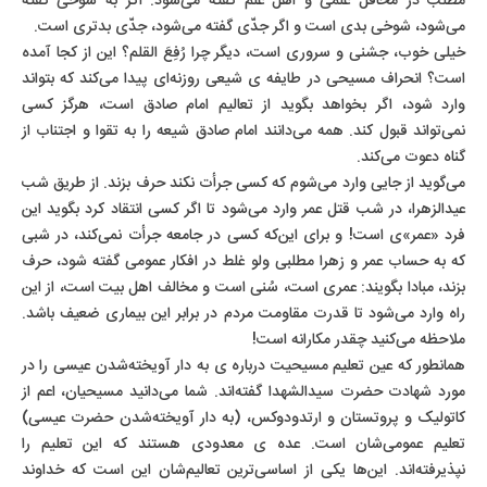
مطلب در محافل علمی و اهل علم گفته می‌شود. اگر به شوخی گفته
می‌شود، شوخی بدی است و اگر جدّی گفته می‌شود، جدّی بدتری است.
خیلی خوب، جشنی و سروری است، دیگر چرا رُفِعَ القلم؟ این از کجا آمده
است؟ انحراف مسیحی در طایفه ی شیعی روزنه‌ای پیدا می‌کند که بتواند
وارد شود، اگر بخواهد بگوید از تعالیم امام صادق است، هرگز کسی
نمی‌تواند قبول کند. همه می‌دانند امام صادق شیعه را به تقوا و اجتناب از
گناه دعوت می‌کند.
می‌گوید از جایی وارد می‌شوم که کسی جرأت نکند حرف بزند. از طریق شب
عیدالزهرا، در شب قتل عمر وارد می‌شود تا اگر کسی انتقاد کرد بگوید این
فرد «عمر»ی است! و برای این‌که کسی در جامعه جرأت نمی‌کند، در شبی
که به حساب عمر و زهرا مطلبی ولو غلط در افکار عمومی گفته شود، حرف
بزند، مبادا بگویند: عمری است، سُنی است و مخالف اهل بیت است، از این
راه وارد می‌شود تا قدرت مقاومت مردم در برابر این بیماری ضعیف باشد.
ملاحظه می‌کنید چقدر مکارانه است!
همانطور که عین تعلیم مسیحیت درباره ی به دار آویخته‌شدن عیسی را در
مورد شهادت حضرت سیدالشهدا گفته‌اند. شما می‌دانید مسیحیان، اعم از
کاتولیک و پروتستان و ارتدودوکس، (به دار آویخته‌شدن حضرت عیسی)
تعلیم عمومی‌شان است. عده ی معدودی هستند که این تعلیم را
نپذیرفته‌اند. این‌ها یکی از اساسی‌ترین تعالیم‌شان این است که خداوند