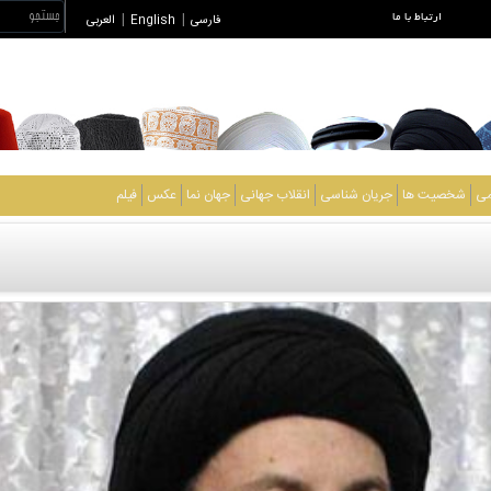
ارتباط با ما
فارسی
|
English
|
العربی
می
شخصیت ها
جریان شناسی
انقلاب جهانی
جهان نما
عکس
فیلم