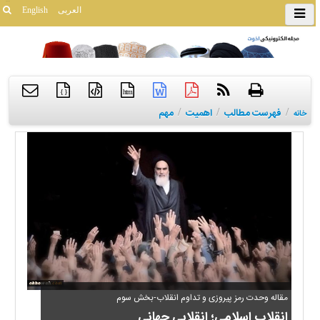
العربی
English
{ }
htm
/
فهرست مطالب
/
اهمیت
/
مهم
خانه
مقاله وحدت رمز پیروزی و تداوم انقلاب-بخش سوم
انقلاب اسلامی؛ انقلابی جهانی