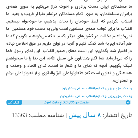
ما مسلمانان ایران دست برادری و اخوت دراز می‌
کنیم به سوی همه
ی
برادران مسلمانمان، به سوی تمام مسلمانان درتمام دنیا از قریب و بعید. ما
انقلاب نکردیم که فقط خودمان را نجات بدهیم، ما خودخواه نیستیم.
انقلاب ما برای نجات همه
ی مسلمین است ولی به دست خود مسلمین. ما
نمی
خواهیم دخالت در کشورهای دیگر بکنیم، بلکه می
خواهیم بگوییم که ما
هم آماده ایم به شما کمک کنیم و آنچه در توان داریم در طبق اخلاص نهاده
در اختیار شما بگذاریم؛ این است معنای صدور انقلاب. این ندای رسول خدا
را که می
‌فرماید «ما لکم لاتقاتلون فی سبیل الله»، این ندا را ما میخواهیم
لبیک بگوییم. آنچه که ندای ما و شعار ما است، ندای اتحاد و وحدت و
هماهنگی و تعاون است که: «تعاونوا علی البرّ والتقوی و لا تعاونوا علی الاثم
و العدوان».
وحدت رمز پیروزی و تداوم انقلاب اسلامی-بخش اول
وحدت رمز پیروزی و تداوم انقلاب اسلامی-بخش دوم
۸ سال پیش
تاریخ انتشار:
| شناسه مطلب: 13363