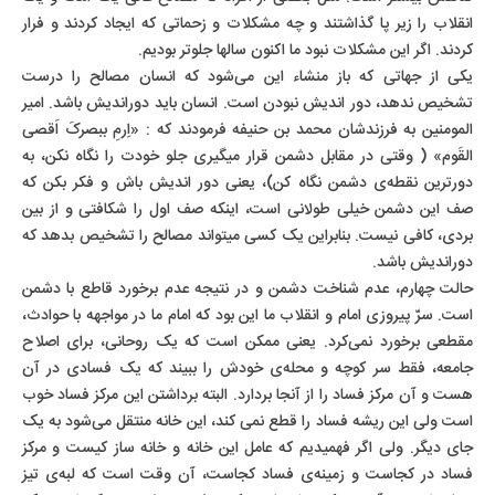
انقلاب را زیر پا گذاشتند و چه مشکلات و زحماتی که ایجاد کردند و فرار
کردند. اگر این مشکلات نبود ما اکنون سالها جلوتر بودیم.
یکی از جهاتی که باز منشاء این می‌شود که انسان مصالح را درست
تشخیص ندهد، دور اندیش نبودن است. انسان باید دوراندیش باشد. امیر
المومنین به فرزندشان محمد بن حنیفه فرمودند که : «اِرمِ ببصرکَ اَقصی
القَوم» ( وقتی در مقابل دشمن قرار میگیری جلو خودت را نگاه نکن، به
دورترین نقطه‌ی دشمن نگاه کن)، یعنی دور اندیش باش و فکر بکن که
صف این دشمن خیلی طولانی است، اینکه صف اول را شکافتی و از بین
بردی، کافی نیست. بنابراین یک کسی میتواند مصالح را تشخیص بدهد که
دوراندیش باشد.
حالت چهارم، عدم شناخت دشمن و در نتیجه عدم برخورد قاطع با دشمن
است. سرّ پیروزی امام و انقلاب ما این بود که امام ما در مواجهه با حوادث،
مقطعی برخورد نمی‌کرد. یعنی ممکن است که یک روحانی، برای اصلاح
جامعه، فقط سر کوچه و محله‌ی خودش را ببیند که یک فسادی در آن
هست و آن مرکز فساد را از آنجا بردارد. البته برداشتن این مرکز فساد خوب
است ولی این ریشه فساد را قطع نمی کند، این خانه منتقل می‌شود به یک
جای دیگر. ولی اگر فهمیدیم که عامل این خانه و خانه ساز کیست و مرکز
فساد در کجاست و زمینه‌ی فساد کجاست، آن وقت است که لبه‌ی تیز