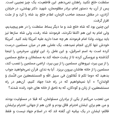
سلطنت خلع نکنید راهتان نمی‌دهم. این قاطعیت، یک چیز عجیبی است.
پس از آن، به دستور امام، برادر مظلوممان، شهید دکتر بهشتی، در خیابان
آزادی، در مقابل مسجد صاحب الزمان، اعلام خلع ید شاه را کرد و از ملت
اقرار گرفت.
این چنین بود که شاه خلع شد و ما دیگر بساط سلطنت را در هم پیچیدیم،
ولی امام به این هم اکتفا نکردند، فرمودند شاه رفت، ولی شاه سازها نیز
باید بروند، ولذا امام فرمودند هر چه صدا دارید علیه آمریکا بلند کنید. آمریکا
خودش تنها کاری انجام نمیدهد، یک عاملی هم در میان مسلمین درست
کرده است به اسم اسرائیل، و این عامل را، این لولوی سرخرمن را اینجا
گذاشته و عروسکی کرده تا از پشت حمله کند به مسلمانان و منابع مسلمین
را از بین ببرد، نیروهای مسلمین را از بین ببرد، اراضی مسلمین را غصب کند،
مسلمین را از خانه هاشان بیرون بریزد. آیا به ندای قرآن نمی‌خواهید جواب
بدهید که «وما لکم لا تُقاتلونَ فی سبیل اللهِ و المستضعفینَ من النّساءِ وَ
الوِلدانِ؟ » آیا نمیخواهیم که در راه خدا جهاد کنیم، آن‌هم در راه
مستضعفین، از زنان و کودکان، که به ناحق از خانه های خود رانده شدند؟
من تعجب می‌کنم از یکی از برادران مسئولمان، که قبلا در مسئولیت بودند
و من هم برای ایشان احترام قائل بودم و الان هم از جهاتی احترام برایشان
قائلم؛ ایشان در یک بیانیه ای گفته اند که در اسلام جهاد نیست و فقط