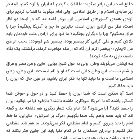
دفاع است. این برادر میگوید؛ ما انقلاب کردیم که ایران را آزاد کنیم، البته در
زیر سایه‌ی اسلام و از طریق اسلامی.
ولی امام میگوید ما انقلاب کردیم برای
آزادی همه‌ی کشورهای اسلامی. این برادر گفته اند که در اینجا دو نظر
است، نظر من آزادی ایران است، بنابراین ما چرا با آمریکا بجنگیم؟ چرا با
عراق بجنگیم؟ چرا با دیگران بجنگیم؟ ما تنها برای آزادی ملت خودمان باید
تلاش کنیم و ملی گرایی کار پیغمبر بوده، پیغمبر هم فرموده: «حب الوطن
من الایمان»؛ پیغمبر اکرم آن گاه که از مکه مهاجرت کردند، برگشتند یک نگاه
تاسف باری به مکه کردند!
بله ایشان می‌گویند وطن، ولی به قول شیخ بهایی: «این وطن مصر و عراق
و شام نیست، این وطن جایی است که او را نام نیست». این وطن، وطن
اسلامی ما است و ما نباید تنها به فکر ایران باشیم، در عین حال که ایران را
باید حفظ کنیم.
اصلا آیا ممکن است که شما ایران را حفظ کنید و در حول و حوش شما
کسانی باشند که با آمریکا سروکاری داشته باشند؟ بالاخره آیا می‌توانید ایران
را حفظ کنید؟ آیا می‌شود؟ لذا امام یک شعار دیگری هم داشته اند و گفته
اند که باید همه باهم یک صدا بگوییم «مرگ بر اسرائیل». بنابراین، ما خط
امام را باید پیروی کنیم و امام مقطعی فکر نمی‌کردند. ما هم باید مقطعی
فکر نکنیم و برادران مسلمان ما در تمام دنیا باید این چنین فکر بکنند که
مقطعی نباشد و برای همه‌ی مسلمین باشد.