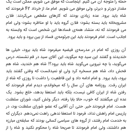
حمله را متوجه آن می کنیم. اینجاست که موفق می شویم، ممکن است یک
مقدار دورتر و دیرتر، ولی موفق می شویم. امام ما، از خرداد 42 فرمودند که
شاه باید برود. عده زیادی بودند که کارهای مقطعی می‌کردند: فلان
مشروبخانه باید بسته بشود؛ فلان گروه باید با او مناظره بشود؛ ولی امام
می فرمودند که نه، منشاء همه‌ی فسادها این شخص است که وابسته به
اجانب است. امام فرمودند باید این جرثومه‌ی فساد از بین برود و باید برود.
آن روزی که امام در مدرسه‌ی فیضیه میفرمود شاه باید برود، خیلی ها
خندیدند و گفتند این سید چه میگوید، این آقای سید در قم نشسته، درس
می‌گوید، با چه نیرویی می‌گوید شاه باید برود؟! شاه هم خندید، شاه هم
فحش داد، شاه هم مسخره کرد ولی او نمیدانست که وقتی گفتند باید
برود، باید برود. و امام ادامه داد و این قاطعیت را داشت تا روزی که شاه از
ایران رفت. روزنامه های آن سال را که میخواندم، دیدم امام فرمودند که
رفتن شاه از ایران کافی نیست، بلکه باید استعفا بدهد، خلع بشود. یک
عده ای میگفتند که خوب، حالا بابا رفته، دیگر ولش کنید، شورای سلطنت
هست. امام فرمودند خیر. حتی آن آقایی که عضو شورای سلطنت بود، در
پاریس امام راهش نداد، فرمود تا استعفا ندهی راهت نمی‌دهم. دیگران که
به خدمت امام رفتند، از گروه های سیاسی کسانی بودند که سابقه‌ی مبارزه
هم داشتند، ولی امام فرمودند تا صریحا شاه را محکوم نکنید و شاه را از