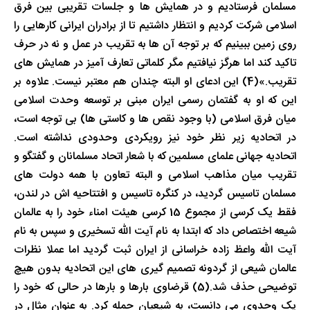
مسلمان فرستادیم و در همایش ها و جلسات تقریبی بین فرق
اسلامی شرکت کردیم و انتظار داشتیم تا از برادران ایرانی کارهایی را
روی زمین ببینیم که بر توجه آن ها به تقریب در عمل و نه در حرف
تاکید کند اما هرگز نیافتیم مگر کلماتی تعارف آمیز در همایش های
تقریب.»(4) این ادعای او البته چندان هم معتبر نیست. علاوه بر
این که او به گفتمان رسمی ایران مبنی بر توسعه وحدت اسلامی
میان فرق اسلامی (با وجود نقص ها و کاستی ها) بی توجه است،
در اتحادیه زیر نظر خود نیز رویکردی وحدودی نداشته است.
اتحادیه جهانی علمای مسلمین که با شعار اتحاد مسلمانان و گفتگو و
تقریب میان مذاهب اسلامی و البته تعاون با همه دولت های
مسلمان تاسیس گردید، در کنگره تاسیس و افتتاحیه اش در لندن،
فقط یک کرسی از مجموع 15 کرسی هیئت امناء خود را به عالمان
شیعه اختصاص داد که ابتدا به نام آیت الله تسخیری و سپس به نام
آیت الله واعظ زاده خراسانی از ایران ثبت گردید اما عملا نظرات
عالمان شیعی از گردونه تصمیم گیری های این اتحادیه بدون هیچ
توضیحی حذف شد.(5) قرضاوی بارها و بارها در حالی که خود را
یک وحدوی می دانست، به شیعیان حمله کرد. به عنوان مثال در