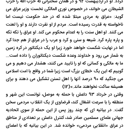
گردد. او در اردیبهشت 92 و در همان سخنرانی که حزب الله را حزب
الشیطان می خواند، در خصوص نوری المالکی نخست وزیر عراق می
گوید: «عراق به مردی مبتلا شده که در حد حکومت نیست اما
ناخواسته به قدرت رسیده است. مردم از او نفرت دارند و او را لعنت
می کنند. او اهل سنت را به اعدام محکوم می کند. او عراق را تکه تکه
و پاره پاره کرد. شیعه و سنی و کرد و عرب را در عراق از هم جدا کرد
اما در نهایت شکست خواهد خورد زیرا او یک دیکتاتور در کره زمین
به شمار می رود و خداوند وعده شکست دیکتاتوران را داده است...
ما به مالکی و کسانی که او را تایید می کنند، هشدار می دهیم و می
گوییم که این یک خطای بزرگ است زیرا شما در واقع با امت اسلامی
می جنگید که 90 درصد آنها را اهل تسنن تشکیل می دهند و برای
همیشه ساکت نخواهند ماند.»(12)
وقتی در خرداد 93 داعش با حمله به موصل، توانست این شهر و
منطقه را با سرعت اشغال کند، قرضاوی از یک انقلاب مردمی سخن
گفت. در بیانیه ای که چند روز پس از این حمله از سوی اتحادیه
جهانی علمای مسلمین صادر شد، کنترل داعش بر تعدادی از مناطق
در عراق «انقلابی مردمی» خوانده شد. در این بیانیه که با امضای