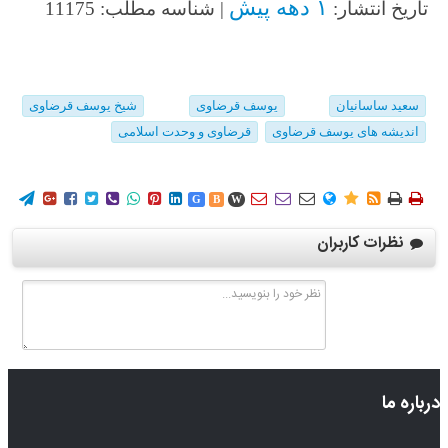
۱ دهه پیش
تاریخ انتشار:
| شناسه مطلب: 11175
سعید ساسانیان
یوسف قرضاوی
شیخ یوسف قرضاوی
اندیشه های یوسف قرضاوی
قرضاوی و وحدت اسلامی
















G
B
W
نظرات کاربران
درباره ما