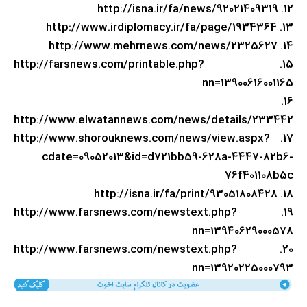
12. http://isna.ir/fa/news/92021409319
13. http://www.irdiplomacy.ir/fa/page/1934364
14. http://www.mehrnews.com/news/2325627
15. http://farsnews.com/printable.php?
nn=13900616001165
16.
http://www.elwatannews.com/news/details/233442
17. http://www.shorouknews.com/news/view.aspx?
cdate=09052013&id=d721bb59-628a-4447-82b6-
76f401108b5c
18. http://isna.ir/fa/print/93051808428
19. http://www.farsnews.com/newstext.php?
nn=13940629000578
20. http://www.farsnews.com/newstext.php?
nn=13920225000793