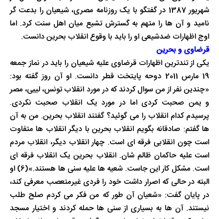
شهریور 1387 در گفتگو با یک روزنامه مصری، شیعیان را بدعت گر
نامید و آن ها را متهم به گسترش تشیع میان اهل سنت کرد. اما
اوج اظهارات ضدشیعی او را باید با وقوع انقلاب بحرین دانست.
قرضاوی و بحرین
یکی از تندترین اظهارات قرضاوی علیه شیعیان را باید در نماز جمعه
19 مارس 2011 دوحه پایتخت قطر دانست. او آن روز گفته بود:
«چندین نفر از من سوال کردند که در مورد انقلاب تونس، لیبی، مصر
و یمن صحبت کردی اما در مورد یک انقلاب صحبت نکردی.
پرسیدم کدام انقلاب را می گوئید؟ گفتند انقلاب بحرین. من به آن
ها گفتم: صادقانه بگویم انقلاب بحرین با دیگر انقلاب ها متفاوت
است چون انقلابی فرقه ای است. چهار انقلاب دیگر، انقلاب مردم
است علیه حاکمان ظالم شان. انقلاب بحرین یک انقلاب فرقه ای
است. مشکل کار این جاست. شعیه ها علیه سنی ها هستند.»(6) او
البته در حالی که اصرار داشت خود را فردی غیرمتعصب معرفی کند،
در پایان گفت: «شعیان آن طور که من فکر می کردم صلح طلب
نیستند. آن ها به بسیاری از سنی ها حمله کردند و اختیار مسجد