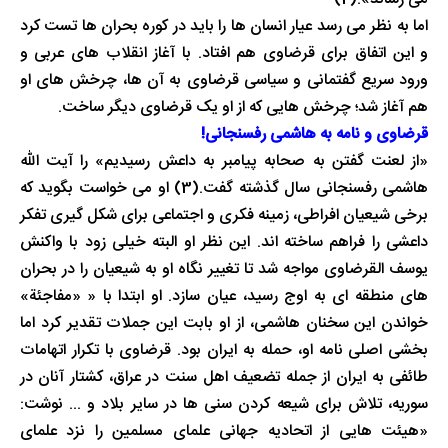
می رساند».(2)
اما به نظر می رسد عیار انسان ها را باید در کوره بحران ها تست کرد
و این اتفاق برای قرضاوی هم افتاد. با آغاز انقلاب های عربی و
ورود سریع گفتمانی و سیاسی قرضاوی به آن ها، چرخش های او
هم آغاز شد؛ چرخش هایی که از او یک قرضاوی دیگر ساخت.
قرضاوی و نامه به هاشمی رفسنجانی!
«از لعنت گفتن به صحابه پیامبر به داعش رسیدیم» را آیت الله
هاشمی رفسنجانی سال گذشته گفت.(3) او می خواست بگوید که
برخی شیعیان افراطی، زمینه فکری و اجتماعی برای شکل گیری تفکر
داعشی را فراهم ساخته اند. این نظر او البته خیلی زود با واکنش
یوسف القرضاوی مواجه شد تا تغییر نگاه او به شیعیان را در بحران
های منطقه ای به اوج رسید، عیان سازد. او ابتدا با « «مفاجئة»
خواندن این سخنان هاشمی، از او بابت این جملات تقدیر کرد اما
بخشی اصلی نامه او، حمله به ایران بود. قرضاوی با تکرار اتهامات
طائفی به ایران از جمله تضعیف اهل سنت در عراق، کشتار آنان در
سوریه، تلاش برای شیعه کردن سنی ها در سایر بلاد و ... نوشت:
«هیئت هایی از اتحادیه جهانی علمای مسلمین را نزد علمای