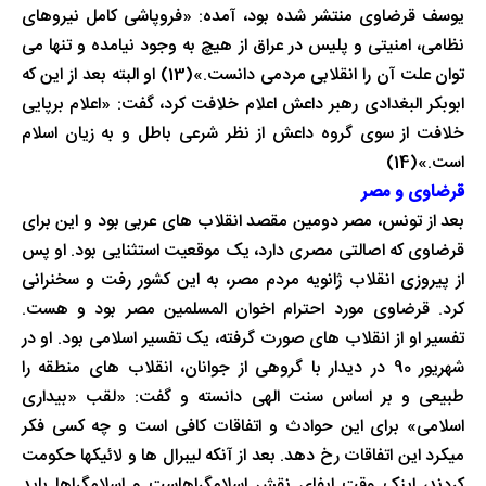
یوسف قرضاوی منتشر شده بود، آمده: «فروپاشی کامل نیروهای
نظامی، امنیتی و پلیس در عراق از هیچ به وجود نیامده و تنها می
توان علت آن را انقلابی مردمی دانست.»(13) او البته بعد از این که
ابوبکر البغدادی رهبر داعش اعلام خلافت کرد، گفت: «اعلام برپایی
خلافت از سوی گروه داعش از نظر شرعی باطل و به زیان اسلام
است.»(14)
قرضاوی و مصر
بعد از تونس، مصر دومین مقصد انقلاب های عربی بود و این برای
قرضاوی که اصالتی مصری دارد، یک موقعیت استثنایی بود. او پس
از پیروزی انقلاب ژانویه مردم مصر، به این کشور رفت و سخنرانی
کرد. قرضاوی مورد احترام اخوان المسلمین مصر بود و هست.
تفسیر او از انقلاب های صورت گرفته، یک تفسیر اسلامی بود. او در
شهریور 90 در دیدار با گروهی از جوانان، انقلاب های منطقه را
طبیعی و بر اساس سنت الهی دانسته و گفت: «لقب «بیداری
اسلامی» برای این حوادث و اتفاقات کافی است و چه کسی فکر
میکرد این اتفاقات رخ دهد. بعد از آنکه لیبرال ها و لائیکها حکومت
کردند، اینک وقت ایفای نقش اسلامگراهاست و اسلامگراها باید