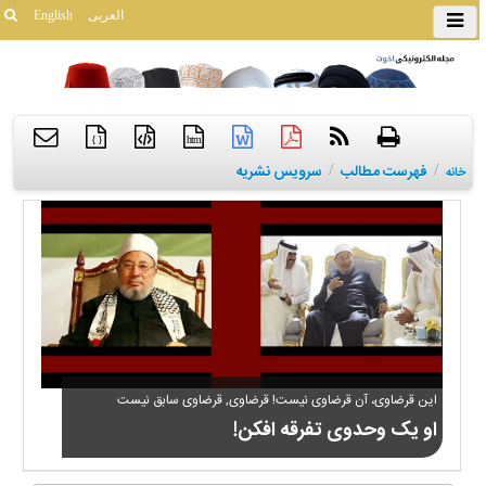
العربی
English
{ }
htm
/
فهرست مطالب
/
سرویس نشریه
خانه
این قرضاوی، آن قرضاوی نیست! قرضاوی, قرضاوی سابق نیست
او یک وحدوی تفرقه افکن!