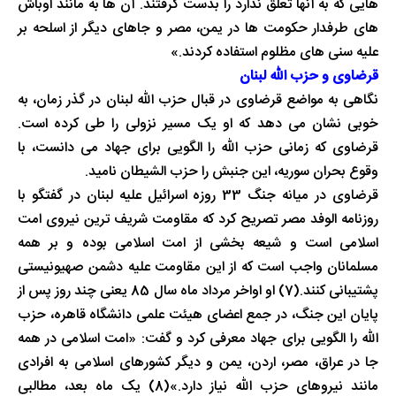
هایی که به آنها تعلق ندارد را بدست گرفتند. آن ها به مانند اوباش
های طرفدار حکومت ها در یمن، مصر و جاهای دیگر از اسلحه بر
علیه سنی های مظلوم استفاده کردند.»
قرضاوی و حزب الله لبنان
نگاهی به مواضع قرضاوی در قبال حزب الله لبنان در گذر زمان، به
خوبی نشان می دهد که او یک مسیر نزولی را طی کرده است.
قرضاوی که زمانی حزب الله را الگویی برای جهاد می دانست، با
وقوع بحران سوریه، این جنبش را حزب الشیطان نامید.
قرضاوی در میانه جنگ 33 روزه اسرائیل علیه لبنان در گفتگو با
روزنامه الوفد مصر تصریح کرد که مقاومت شریف ترین نیروی امت
اسلامی است و شیعه بخشی از امت اسلامی بوده و بر همه
مسلمانان واجب است که از این مقاومت علیه دشمن صهیونیستی
پشتیبانی کنند.(7) او اواخر مرداد ماه سال 85 یعنی چند روز پس از
پایان این جنگ، در جمع اعضای هیئت علمی دانشگاه قاهره، حزب
الله را الگویی برای جهاد معرفی کرد و گفت: «امت اسلامی در همه
جا در عراق، مصر، اردن، یمن و دیگر کشورهای اسلامی به افرادی
مانند نیروهای حزب الله نیاز دارد.»(8) یک ماه بعد، مطالبی