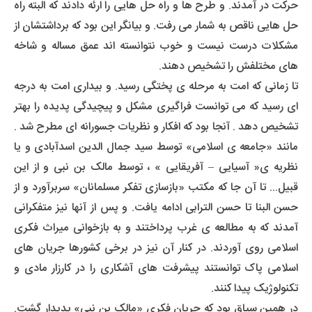
حرکت در آمدند. و طرح ها و راه حل هایی را ارئه دادند که البته راه
حل هایی ناقص به شمار می رفت. و بیانگر این بود که برداشتشان از
مشکلات درست نیست و خوب نتوانسته اند عمق مساله و شاخه
های مختلفش را تشخیص دهند.
تا زمانی که امت به مرحله ی پختگی رسید. و بیداری امت به درجه
ای رسید که می توانست فراگیری مشکل و پیچیدگی پدیده را بهتر
تشخیص دهد . آنجا بود که افکار و نظریات جسورانه ای مطرح شد .
مانند «جامعه ی اسلامی» توسط سید جمال الدین اسدآبادی و یا
نظریه ی« آسیایی – آفریقایی » ، توسط مالک بن نبی و از این
قبیل... تا آن جا که مکتب «بازسازی تفکر مسلمانان» سربرآورد و از
حسن البنا تا حسن الترابی ادامه یافت. و پس از آنها نیز متفکرانی
آمدند که به مطالعه ی غرب پرداختند و به بازخوانی میراث فکری
اسلامی روی آوردند. در کنار آن نیز در برخی کشورها جریان های
اسلامی پاک توانستند پیشرفت های آشکاری را در کارزار مادی و
تکنولوژیک پیدا کنند.
در همین سیاق بود که جریان فکری «مالک بن نبی» پدیدار گشت.