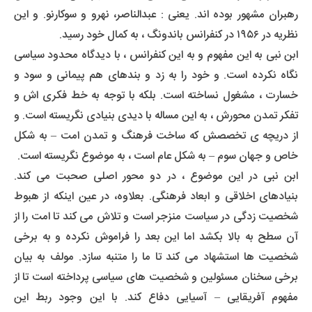
رهبران مشهور بوده اند. یعنی : عبدالناصر، نهرو و سوکارنو. و این
نظریه در ۱۹۵۶ در کنفرانس باندونگ ، به کمال خود رسید.
ابن نبی به این مفهوم و به این کنفرانس ، با دیدگاه محدود سیاسی
نگاه نکرده است. و خود را به زد و بندهای هم پیمانی و سود و
خسارت ، مشغول نساخته است. بلکه با توجه به خط فکری اش و
تفکر تمدن محورش ، به این مساله با دیدی بنیادی نگریسته است. و
از دریچه ی تخصصش که ساخت فرهنگ و تمدن امت – به شکل
خاص و جهان سوم – به شکل عام است ، به موضوع نگریسته است.
ابن نبی در این موضوع ، در دو محور اصلی صحبت می کند.
بنیادهای اخلاقی و ابعاد فرهنگی. بعلاوه، در عین اینکه از هبوط
شخصیت زدگی در سیاست منزجر است و تلاش می کند تا امت را از
آن سطح به بالا بکشد اما این بعد را فراموش نکرده و به برخی
شخصیت ها استشهاد می کند تا ما را متنبه سازد. مولف به بیان
برخی سخنان مسئولین و شخصیت های سیاسی پرداخته است تا از
مفهوم آفریقایی – آسیایی دفاع کند. با این وجود ربط این