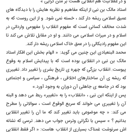
و در عقلانیت هم انقلابی هست بر متن گرایی »
استاد مالک بن نبی از اینکه مفاهیم و نظریه هایش را با دیدگاه های
عمیق اسلامی ریشه دار کند ، خسته نمی شود. و از این روست که به
شدت مخالف کسانی است که مفهوم انقلاب را مفهومی وارداتی در
اسلام و در میراث اسلامی می دانند. و او در مقابل تلاش می کند تا
این مفهوم رادیکالی را در عمق خاک اسلامی ریشه دار کند.
محمد البنعیادی این چنین می گوید: « الهام بخش این افکار استاد
مالک بن نبی در انقلابی بوده است که با پیدایش اسلام به وقوع
پیوست. انقلاب بزرگی که چهره ی تاریخ بشری را تغییر داد. تغییری
که ریشه ی آن ساختارهای اخلاقی ، فرهنگی ، سیاسی و اجتماعی
بود که در جامعه ی جاهلی آن دوران به وجود آورد.»
پس از اینکه ابن نبی ، «انقلاب» را به «تغییر» ربط می دهد و البته
آن را تغییری می خواند که سریع الوقوع است ، سوالاتی را مطرح
می کند: « چه موضوعی باید تغییر کند که ما آن را تغییر انقلابی
بدانیم ؟ » سپس با نگرانی وترس جواب می دهد. ترسی که نشانه
اش سرنوشت غمناک بسیاری از انقلاب هاست: « اگر فقط انقلابی