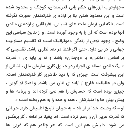
«چهارچوب ابزارهای حکم رانی قدرتمندان، کوچک و محدود شده
است.و این محدود شدن بنا بر اراده ی قدرتمندان صورت نگرفته
است. بلکه این آرمان ملت های آسیایی- آفریقایی و اراده ی ماندن
آنها بوده است که آن را به وجود آورده است. و از نتایج سیاسی این
وضع ، وجود نوعی از زندگی دموکراتیک است که تقسیم مسئولیت
جهانی را در پی دارد. حتی اگر فقط در بعد نظری باشد. تقسیمی که
بر اساس «ماندن» یا «وجدان» باشد و نه بر پایه ی « قدرت
»...گنجاندن مساله ی الجزایر در جدول کاری سازمان ملل ، نشانی از
این پیشرفت است. چیزی که با دید ظاهری کار قدرتمندان است.
ولی در حقیقت خارج از اراده ی آنان می باشد. و اصلا تو گویی ،
چیزی بوده است که حسابش را هم نمی کرده اند و برنامه ها و
پیش بینی ها و امتیازشان ، همه و همه را به هم ریخته است.»
او – که رحمت خدا بر او باد – به جریان تاریخ اطمینان دارد. جریانی
که قدرت غربی آن را رسم کرده است. اما یقینا در ادامه ، کار برعکس
می شود. دلیلش هم این است که هر چقدر هم که غربی ها