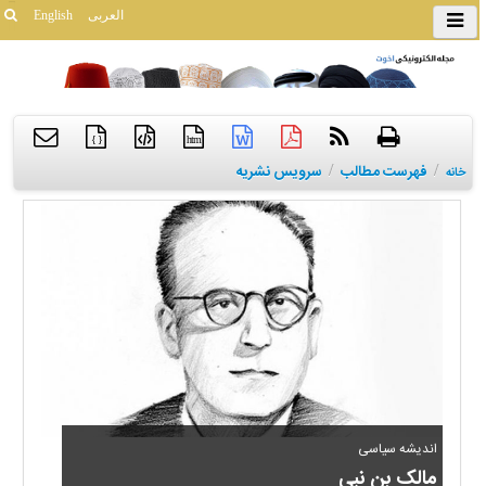
العربی
English
{ }
htm
/
فهرست مطالب
/
سرویس نشریه
خانه
اندیشه سیاسی
مالک بن نبی