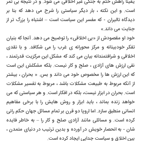
یقینا راهش ختم به جنگی غیر اخلاقی می شود. و در نتیجه بی ثمر
است. و این نکته ، بار دیگر سیاستی را شرح می دهد که بنا بر
دیدگاه تالیران - که مفسر این سیاست است – اشتباه را بزرگ تر از
جنایت می داند.»
خود او مقصودش از «بی اخلاقی» را توضیح می دهد. آنجا که بنیان
تفکر خودبینانه و مرکز محورانه ی غرب را می شکافد. و با نقدی
اخلاقی و شرافتمندانه بیان می کند که مشکل این مرکزیت قدرتمند ،
نفی ارزش های آزادی ، صلح و کار نیست. بلکه مشکلش این است
که این ارزش ها را مخصوص خود می داند و بس. « بحران ، بیشتر
از آنکه مربوط به طبیعت مشکلات باشد ، مربوط به تفسیر مشکلات
است. بحران در ابزار نیست، بلکه در افکار است. و هر سیاستی که می
خواهد زنده بماند ، باید ابزار و روش هایش را با برخی مفاهیم
انسانی منطبق سازد. اما اروپا دو قرن بر تمام مسائل جهان حکم رانی
کرده است. و مسائلی مانند آزادی صلح و کار را – به خاطر فایده
شان - به انحصار خویش در آورده و بدین ترتیب در دنیای متمدن ،
بین اخلاق و سیاست جدایی ایجاد کرده است.