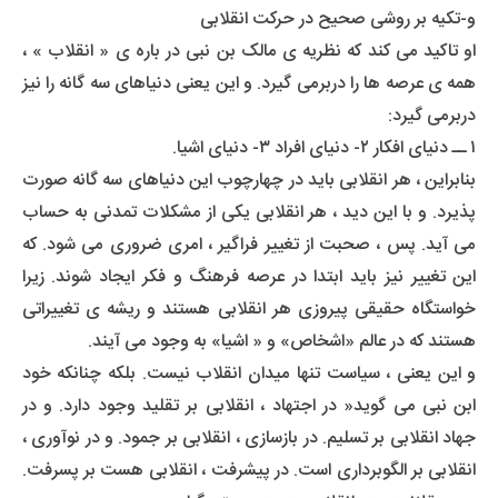
و-تکیه بر روشی صحیح در حرکت انقلابی
او تاکید می کند که نظریه ی مالک بن نبی در باره ی « انقلاب » ،
همه ی عرصه ها را دربرمی گیرد. و این یعنی دنیاهای سه گانه را نیز
دربرمی گیرد:
۱ ــ دنیای افکار ۲- دنیای افراد ۳- دنیای اشیا.
بنابراین ، هر انقلابی باید در چهارچوب این دنیاهای سه گانه صورت
پذیرد. و با این دید ، هر انقلابی یکی از مشکلات تمدنی به حساب
می آید. پس ، صحبت از تغییر فراگیر ، امری ضروری می شود. که
این تغییر نیز باید ابتدا در عرصه فرهنگ و فکر ایجاد شوند. زیرا
خواستگاه حقیقی پیروزی هر انقلابی هستند و ریشه ی تغییراتی
هستند که در عالم «اشخاص» و « اشیا» به وجود می آیند.
و این یعنی ، سیاست تنها میدان انقلاب نیست. بلکه چنانکه خود
ابن نبی می گوید« در اجتهاد ، انقلابی بر تقلید وجود دارد. و در
جهاد انقلابی بر تسلیم. در بازسازی ، انقلابی بر جمود. و در نوآوری ،
انقلابی بر الگوبرداری است. در پیشرفت ، انقلابی هست بر پسرفت.