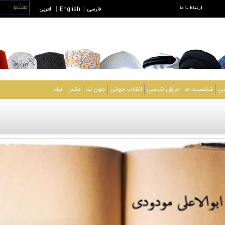
ارتباط با ما
فارسی
|
English
|
العربی
می
شخصیت ها
جریان شناسی
انقلاب جهانی
جهان نما
عکس
فیلم