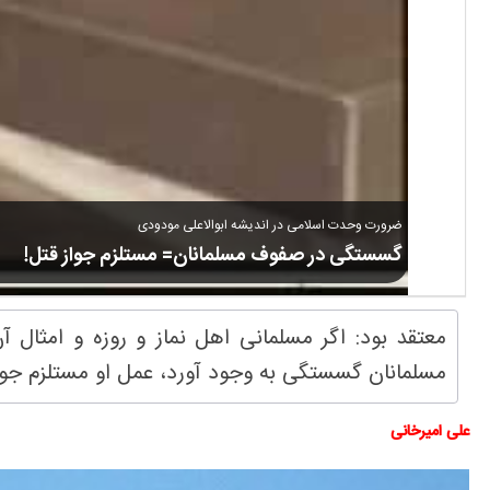
ضرورت وحدت اسلامی در اندیشه ابوالاعلی مودودی
گسستگی در صفوف مسلمانان= مستلزم جواز قتل!
معتقد بود: اگر مسلمانی اهل نماز و روزه و امثا
مسلمانان گسستگی به وجود آورد، عمل او مستلزم جوا
علی امیرخانی