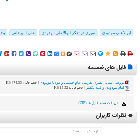
ابوالاعلی مودودی
سیری در تفکر ابوالاعلی مودودی
علی امیرخانی
وحد
















G
B
W
فایل های ضمیمه
بررسی مبانی نظری تقریبی امام خمینی و مولانا مودودی
| حجم فایل: 474.33 KB
امام مودودی و فتنه تکفیر
| حجم فایل: 15.32 KB
دریافت تمام فایل ها (ZIP)
نظرات کاربران