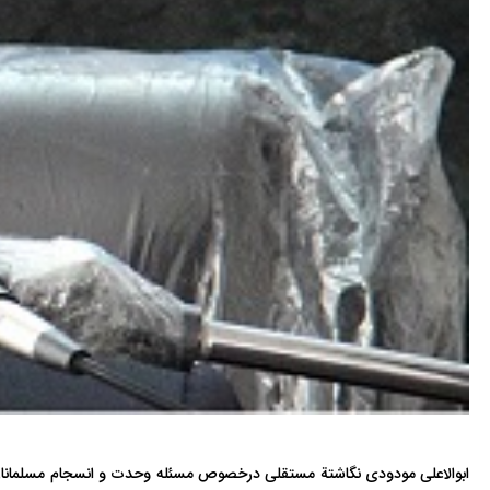
ابوالاعلی مودودی نگاشتة مستقلی درخصوص مسئله وحدت و انسجام مسلمانان ن