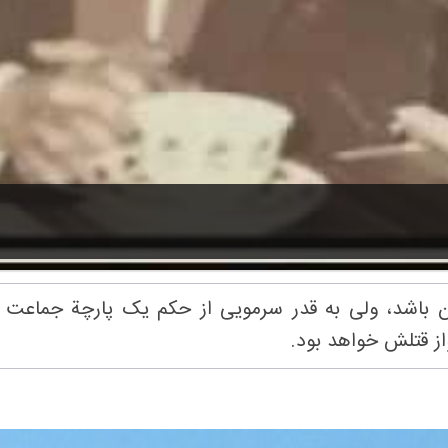
ل آن باشد، ولی به قدر سرمویی از حکم یک پارچة جماع
ز قتلش خواهد بود.