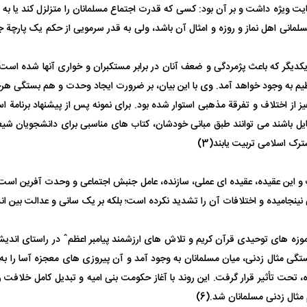
ایت ویژه داشت و بر آن بود: کسی که قدرت اجتماع مسلمانان را متزلزل کند یا به
: اگر مسلمانی اهل نماز و روزه و امثال آن باشد، ولی به قدر سرمویی از حکم یک
یکدیگر که باعث پژمردگی و ضعف آنان در برابر مستکبران و خواری آنها شده است
به وجود خواهد آمد. وی با این بیان، بر ضرورت ایجاد وحدت و هم بستگی هرچه ب
ختلاف و تفرقة مذهبی استوار شده بود. برای نمونه پس از پیشنهاد برنامة اسلامی
ایل باشند می توانند طبق مبانی خودشان، کتاب های مناسبی برای دانشجویان شیعه 
ک اسلامی تربیت یابند(3)
است و این عقیده، عقیده ای عملی، سازنده، عامل جنبش اجتماعی و وحدت آفرین ا
ی نینجامیده و اختلافات آن را تشدید نکرده است؛ بلکه بر یک سانی و عدالت بین انسا
ر آموزه های توحیدی قرآن کریم و تلاش های ارزشمند پیامبر اعظمˆ در راستای اند
ده بود.(5) از این رهگذر اتحاد و هم بستگی مثال زدنی، میان مسلمانان به وجود آمد و آن پیروزی های 
 تحت تأثیر قرار گرفت. این روند با آغاز حکومت بنی امیه و تبدیل کامل خلافت 
ال زدنی مسلمانان شد.(6)