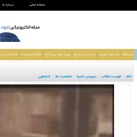
صفحه اصلی
درباره ما
سرمقاله
اندیشه تقریب
وحدت در تاریخ
سیره اهل بیت(ع)
خاطرات وحدت
اقدامات مرد
خانه
فهرست مطالب
سرویس نشریه
شخصیت ها
السابقون
/
/
/
/