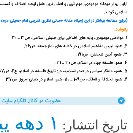
ازاین رو از دیدگاه مودودی، مهم ترین و اصلی ترین عامل ایجاد اختلاف و گ
اسلامی گردید.
(برای مطالعه بیشتر در این زمینه، مقاله «مبانی نظری تقریبی امام خمینی «ره»
پانوشت:
1. ابوالاعلی مودودی، پایه های اخلاقی برای جنبش اسلامی، ص21 ـ 22.
2. همو، تبیین مفاهیم اسلامی در خطبه های نماز جمعه، ص26.
3. همو، آیین شجاعان، ص191.
4. همو، فلسفة جهاد در اسلام، ص30 ـ 31.
5. همو، «تفکر سیاسی در صدر اسلام»، در: تاریخ فلسفه در اسلام، ج2، ص107.
6. همو، الخلافة و الملک، ص109 ـ 110؛ همو، اسلام در دنیای امروز، ص37.
۱ دهه پیش
تاریخ انتشار: