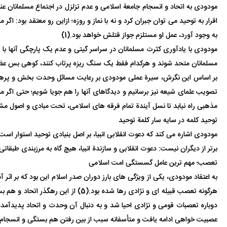
مودودی به اتحاد و انسجام جامعة اسلامی و عدم تزلزل در اجتماع مسلمانان عن
اقرار به توحید می توان جبران کرد و نه با نماز و روزه؛ ازاین رو معتقد بود
به وجود آورد، عمل او مستلزم جواز قتلش خواهد بود.(1)
مودودی با یادآوری کثرت مسلمانان در سراسر گیتی و عدم یک پارچگی آنها با 
مسلمانان متحد شوند و هرکدام فقط یک سنگ ریزه پرتاب کنند، کوهی بس عظیم 
بر اساس این نگرش، سیرة عملی مودودی بر رعایت مسائل وحدت بخش و پرهیز از ا
تصویب علمای شیعه نیز برسانیم و دیدگاهای آنها را هم جویا شویم؛ حتی اگر م
مذهبی راه نیابد تا نسل آیندة تمام فرقه های اسلامی، تحت مبادی و اصول مشتر
توحید کلمه در سایه سار کلمة توحید
مودودی اشاره می کند که دعوت انقلابی انبیا، بر اصل بنیادی توحید استوار 
برتر از دیگران نیست: دعوت انقلابی و سازندة انبیا، هیچ گاه به مرزبندی طبقات
تعصب؛ مهم ترین عامل گسستگی امت اسلامی
به اعتقاد مودودی، یکی از ویژگی های بارز دوران صدر اسلام این بود که بر اث
هرگونه تعصب قبیله ای و نژادی رها ش
دوباره تعصبات قومی و نژادی احیا شد و به دنبال آن وحدت و اتحاد پدیدآمده،
عصبیت خواهی ادامه یافت و متأسفانه سبب از بین رفتن هم بستگی و انسجام مث