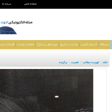
صفحه اصلی
درباره ما
سرمقاله
اندیشه تقریب
وحدت در تاریخ
سیره اهل بیت(ع)
خاطرات وحدت
اقدامات مرد
خانه
فهرست مطالب
اهمیت
برگزیده
/
/
/